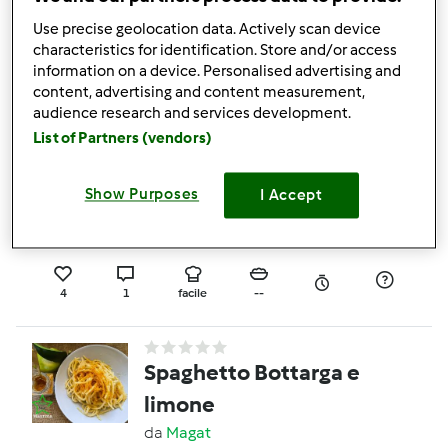
da
MilenaM
Use precise geolocation data. Actively scan device
characteristics for identification. Store and/or access
information on a device. Personalised advertising and
0
0
facile
25
10min
content, advertising and content measurement,
audience research and services development.
5.0
(2)
List of Partners (vendors)
Torta tiramisù Pan di
stelle
Show Purposes
I Accept
da
Mary food passion
4
1
facile
--
Spaghetto Bottarga e
limone
da
Magat