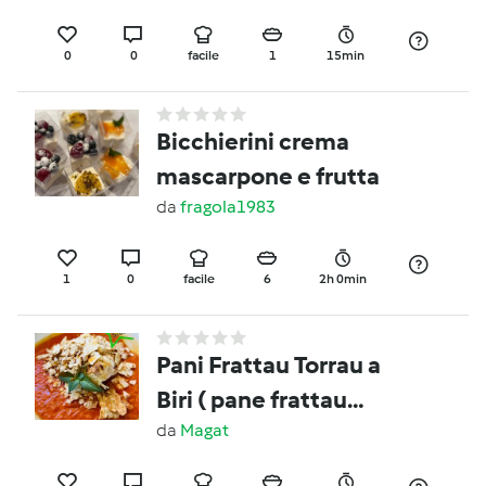
0
0
facile
1
15min
Bicchierini crema
mascarpone e frutta
da
fragola1983
1
0
facile
6
2h 0min
Pani Frattau Torrau a
Biri ( pane frattau
rivisitato )
da
Magat