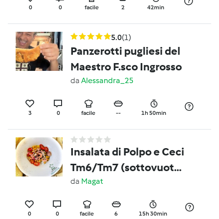
0
0
facile
2
42min
5.0
(1)
Panzerotti pugliesi del
Maestro F.sco Ingrosso
da
Alessandra_25
3
0
facile
--
1h 50min
Insalata di Polpo e Ceci
Tm6/Tm7 (sottovuoto
e cottura lenta)
da
Magat
0
0
facile
6
15h 30min