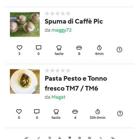
Spuma di Caffè Pic
da
maggy72
3
0
facile
8
4min
Pasta Pesto e Tonno
fresco TM7 / TM6
da
Magat
0
0
facile
4
30h 0min
5
6
7
8
9