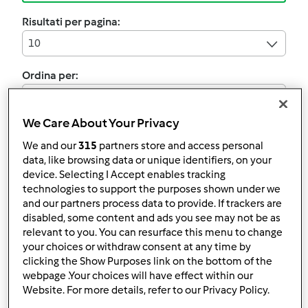
Risultati per pagina:
10
Ordina per:
Numero di commenti
We Care About Your Privacy
We and our
315
partners store and access personal
data, like browsing data or unique identifiers, on your
Testata ufficialmente
device. Selecting I Accept enables tracking
Liquore all'arancia
technologies to support the purposes shown under we
da
TEAM CUCINA
and our partners process data to provide. If trackers are
disabled, some content and ads you see may not be as
relevant to you. You can resurface this menu to change
your choices or withdraw consent at any time by
1
0
--
--
clicking the Show Purposes link on the bottom of the
webpage .Your choices will have effect within our
Website. For more details, refer to our Privacy Policy.
Testata ufficialmente