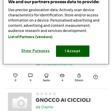
We and our partners process data to provide:
muffin marmorizzati
Use precise geolocation data. Actively scan device
da
TEAM CUCINA
characteristics for identification. Store and/or access
information on a device. Personalised advertising and
content, advertising and content measurement,
0
0
--
--
audience research and services development.
List of Partners (vendors)
Risotto pesce e
Show Purposes
I Accept
zucchine
da
Annalisa.voltolina
0
0
facile
4
30min
GNOCCO AI CICCIOLI
da
Ospite