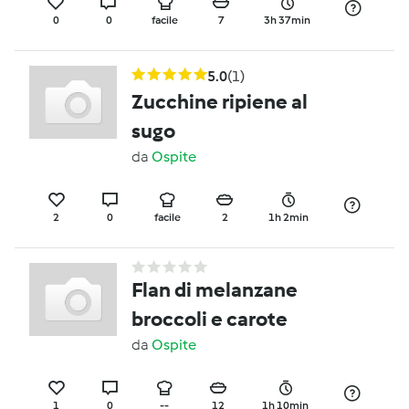
0
0
facile
7
3h 37min
5.0
(1)
Zucchine ripiene al
sugo
da
Ospite
2
0
facile
2
1h 2min
Flan di melanzane
broccoli e carote
da
Ospite
1
0
--
12
1h 10min