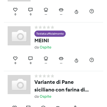
0
0
--
--
Testata ufficialmente
MEINI
da
Ospite
0
0
--
--
Variante di Pane
siciliano con farina di
semola rimacinata
da
Ospite