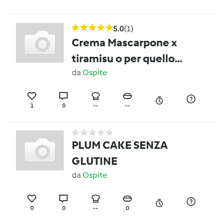
5.0
(1)
Crema Mascarpone x
tiramisu o per quello
che vuoi tu
da
Ospite
1
0
--
--
PLUM CAKE SENZA
GLUTINE
da
Ospite
0
0
--
0