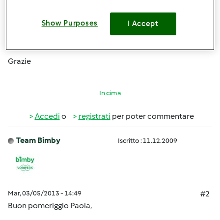
alla rivista mensile, ora mi piacerebbe abbonarmi
nuovamente, vorrei sapere se riprendendo
Show Purposes
I Accept
l'abbonamento devo aspettare ancora un anno per poter
ricevere le schede, nonostante sia stata già abbonata.
Grazie
In cima
Accedi
o
registrati
per poter commentare
Team Bimby
Iscritto : 11.12.2009
Mar, 03/05/2013 - 14:49
#2
Buon pomeriggio Paola,