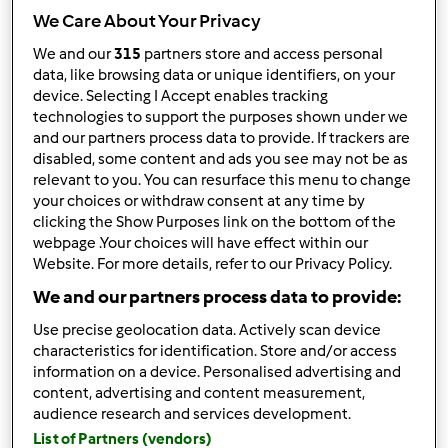
We Care About Your Privacy
I risultati più recenti
We and our
315
partners store and access personal
data, like browsing data or unique identifiers, on your
Risultati per pagina:
device. Selecting I Accept enables tracking
10
technologies to support the purposes shown under we
and our partners process data to provide. If trackers are
disabled, some content and ads you see may not be as
relevant to you. You can resurface this menu to change
Risposta rapida
your choices or withdraw consent at any time by
2 |
Ultimo messaggio
clicking the Show Purposes link on the bottom of the
webpage .Your choices will have effect within our
Anonimo (non verificato)
Website. For more details, refer to our Privacy Policy.
We and our partners process data to provide:
Use precise geolocation data. Actively scan device
characteristics for identification. Store and/or access
information on a device. Personalised advertising and
content, advertising and content measurement,
Lun, 02/25/2013 - 12:29
#1
audience research and services development.
Salve, tempo fa ho dovuto interrompere l'abbonamento
List of Partners (vendors)