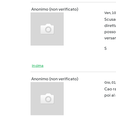
Anonimo (non verificato)
Ven, 1
Scusam
dirett
posson
versam
S
In cima
Anonimo (non verificato)
Gio, 0
Cao ra
poi al