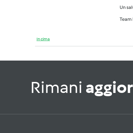
Un sa
Team 
In cima
Rimani
aggio