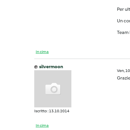
Per ul
Un cor
Team 
In cima
silvermoon
Ven, 1
Grazie
Iscritto : 13.10.2014
In cima