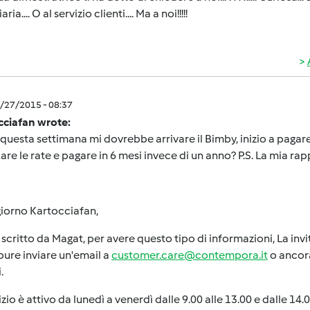
aria.... O al servizio clienti.... Ma a noi!!!!!
1/27/2015 - 08:37
cciafan wrote:
 questa settimana mi dovrebbe arrivare il Bimby, inizio a pagare 
re le rate e pagare in 6 mesi invece di un anno? P.S. La mia ra
iorno Kartocciafan,
critto da Magat, per avere questo tipo di informazioni, La inv
ure inviare un'email a
customer.care@contempora.it
o ancora
.
vizio è attivo da lunedì a venerdì dalle 9.00 alle 13.00 e dalle 14.0