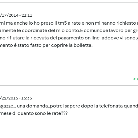
0/17/2014 - 21:11
i ma anche io ho preso il tm5 a rate e non mi hanno richiesto
amente le coordinate del mio conto.E comunque lavoro per gros
o rifiutare la ricevuta del pagamento on line laddove vi sono 
ento é stato fatto per coprire la bolletta.
1/22/2015 - 15:35
gazze... una domanda..potrei sapere dopo la telefonata quand
 mese di quanto sono le rate???