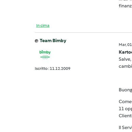
finanzi
In cima
Team Bimby
Mar, 0
Karto
Salve,
cambia
Iscritto : 11.12.2009
Buong
Come s
11 opp
Clienti
Il Ser