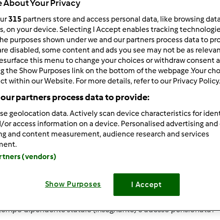
 About Your Privacy
ultati più recenti
10
our
315
partners store and access personal data, like browsing dat
rs, on your device. Selecting I Accept enables tracking technologi
he purposes shown under we and our partners process data to prov
are disabled, some content and ads you see may not be as relevan
esurface this menu to change your choices or withdraw consent a
ng the Show Purposes link on the bottom of the webpage .Your choi
0/16/2014 - 16:47
ct within our Website. For more details, refer to our Privacy Policy
giorni fa ho stipulato il contratto per l'acquisto del TM5 a rate
our partners process data to provide:
quindi una appassionata di cucina.
se geolocation data. Actively scan device characteristics for ident
a sono stata contattata dall'incaricata che mi ha fatto il cont
/or access information on a device. Personalised advertising and
ing and content measurement, audience research and services
ta che le ho dato non è stata accettata dalla finanziaria, in qu
ment.
la ricevuta ufficiale del bollettino.
artners (vendors)
potuto capire se i motivi fossero stati diversi, ma chi paga le bo
testimonianza di avvenuto pagamento non può acquistare più n
Show Purposes
I Accept
dimostrare che sono una cittadina onesta e che ho sempre pag
 tempo dipendente statale (insegnante) e adesso pensionata?