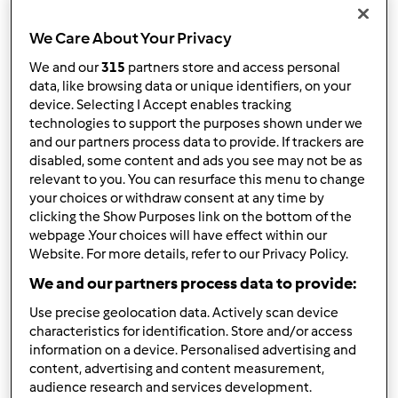
Risultati per pagina:
We Care About Your Privacy
10
We and our
315
partners store and access personal
data, like browsing data or unique identifiers, on your
device. Selecting I Accept enables tracking
technologies to support the purposes shown under we
Risposta rapida
and our partners process data to provide. If trackers are
3 |
Ultimo messaggio
disabled, some content and ads you see may not be as
relevant to you. You can resurface this menu to change
Anonimo (non verificato)
your choices or withdraw consent at any time by
clicking the Show Purposes link on the bottom of the
webpage .Your choices will have effect within our
Website. For more details, refer to our Privacy Policy.
We and our partners process data to provide:
Use precise geolocation data. Actively scan device
Dom, 04/11/2010 - 08:47
#1
characteristics for identification. Store and/or access
information on a device. Personalised advertising and
ciao a tutti, dopo il successone del liquore al cioccolato
content, advertising and content measurement,
vorrei provare a fare quello al caffè, ho letto un po di
audience research and services development.
ricette ma molte nn specificano che caffe usare e se è il