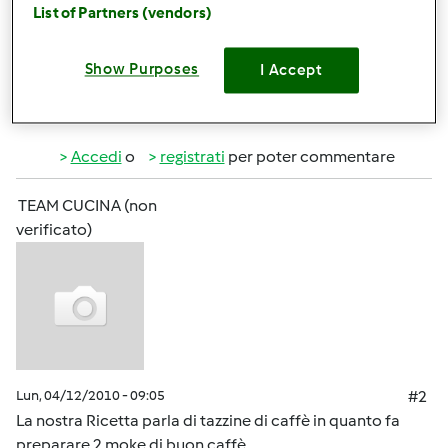
List of Partners (vendors)
polvere o altro. so che siete bravissimi quindi vi ringrazio
anticipatamente. baci apemaia31
Show Purposes
I Accept
In cima
Accedi
o
registrati
per poter commentare
TEAM CUCINA (non
verificato)
Lun, 04/12/2010 - 09:05
#2
La nostra Ricetta parla di tazzine di caffè in quanto fa
preparare 2 moke di buon caffè.