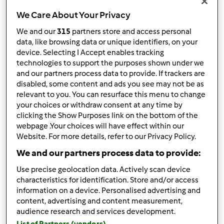
10
We Care About Your Privacy
We and our
315
partners store and access personal
data, like browsing data or unique identifiers, on your
device. Selecting I Accept enables tracking
Risposta rapida
3 |
Ultimo messaggio
technologies to support the purposes shown under we
and our partners process data to provide. If trackers are
mammagreen
Iscritto : 19.02.2014
disabled, some content and ads you see may not be as
relevant to you. You can resurface this menu to change
your choices or withdraw consent at any time by
clicking the Show Purposes link on the bottom of the
webpage .Your choices will have effect within our
Website. For more details, refer to our Privacy Policy.
Gio, 11/02/2017 - 20:58
#1
Ciao Isabella! Benvenuta 🤗
We and our partners process data to provide:
Vedrai ti troverai molto bene qui con noi 😉
Use precise geolocation data. Actively scan device
characteristics for identification. Store and/or access
information on a device. Personalised advertising and
In cima
content, advertising and content measurement,
audience research and services development.
Accedi
o
registrati
per poter commentare