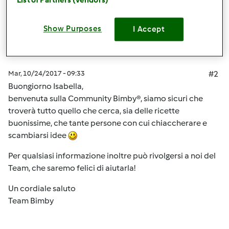
List of Partners (vendors)
Team Bimby
Iscritto : 11.12.2009
Show Purposes
I Accept
Mar, 10/24/2017 - 09:33
#2
Buongiorno Isabella,
benvenuta sulla Community Bimby®, siamo sicuri che
troverà tutto quello che cerca, sia delle ricette
buonissime, che tante persone con cui chiaccherare e
scambiarsi idee
Per qualsiasi informazione inoltre può rivolgersi a noi del
Team, che saremo felici di aiutarla!
Un cordiale saluto
Team Bimby