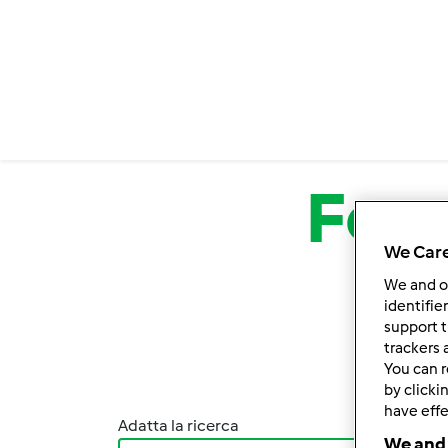
Salta al contenuto principale
For
We Care
We and 
identifie
support t
trackers 
You can r
by clicki
have effe
Adatta la ricerca
Ordina
We and 