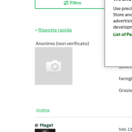
Filtro
I ris
Use preci
Store and
advertis
develop
Risposta rapida
List of P
Anonimo (non verificato)
Sab, 1
ciao a 
dovete
famigl
Grazie 
In cima
Magat
Sab, 1