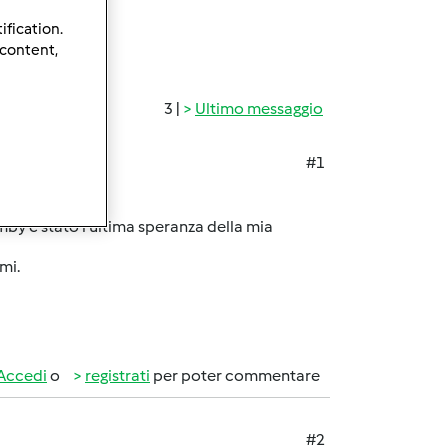
ification.
 content,
3 |
Ultimo messaggio
#1
mby è stato l'ultima speranza della mia
mi.
Accedi
o
registrati
per poter commentare
#2