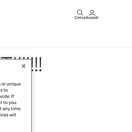
Cerca
Accedi
!!!!!!
a or unique
es to
ide. If
t to you.
t any time
ces will
.