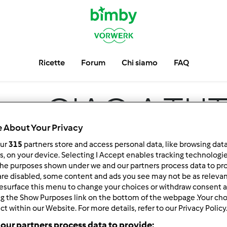
Ricette
Forum
Chi siamo
FAQ
um
CIAO A TUTTI
 About Your Privacy
our
315
partners store and access personal data, like browsing dat
rs, on your device. Selecting I Accept enables tracking technologi
he purposes shown under we and our partners process data to prov
are disabled, some content and ads you see may not be as relevan
esurface this menu to change your choices or withdraw consent a
ng the Show Purposes link on the bottom of the webpage .Your choi
ct within our Website. For more details, refer to our Privacy Policy
 per:
Risultati per pagina:
our partners process data to provide: