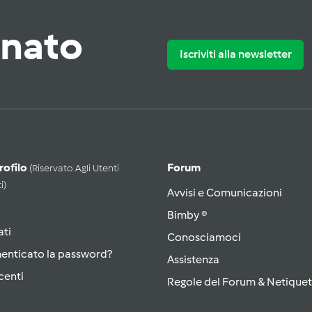
rnato
Iscriviti alla newsletter
Profilo
Forum
(riservato Agli Utenti
i)
Avvisi e Comunicazioni
Bimby ®
ati
Conosciamoci
menticato la password?
Assistenza
centi
Regole del Forum & Netiquet