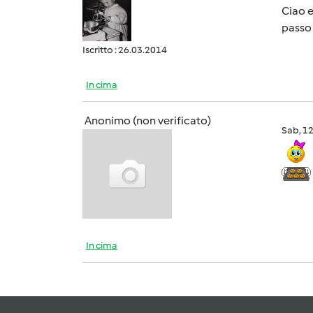
Ciao e
passo 
Iscritto : 26.03.2014
In cima
Anonimo (non verificato)
Sab, 1
In cima