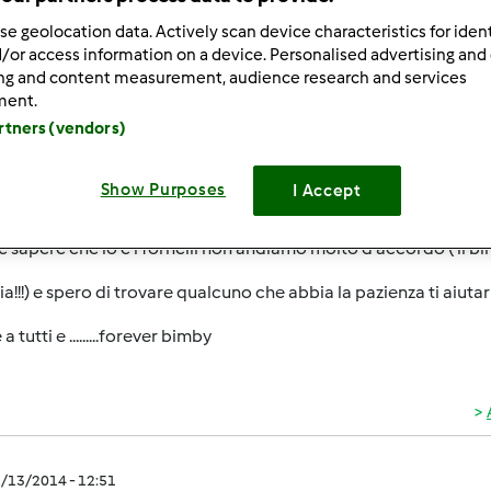
ultati più recenti
10
se geolocation data. Actively scan device characteristics for ident
/or access information on a device. Personalised advertising and
ing and content measurement, audience research and services
ment.
artners (vendors)
2/13/2014 - 12:43
Show Purposes
I Accept
tutti,
 sapere che io e i fornelli non andiamo molto d'accordo ( il bi
ia!!!) e spero di trovare qualcuno che abbia la pazienza ti aiutar
a tutti e .........forever bimby
2/13/2014 - 12:51