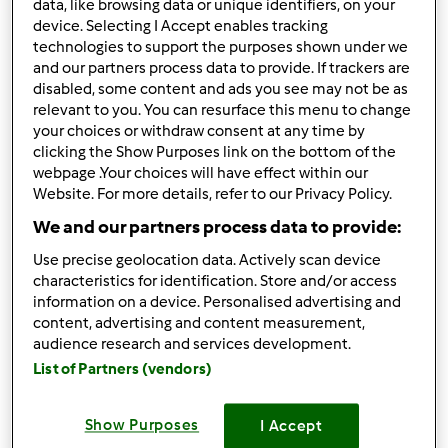
data, like browsing data or unique identifiers, on your
device. Selecting I Accept enables tracking
Risultati per pagina:
technologies to support the purposes shown under we
10
and our partners process data to provide. If trackers are
disabled, some content and ads you see may not be as
relevant to you. You can resurface this menu to change
your choices or withdraw consent at any time by
clicking the Show Purposes link on the bottom of the
Risposta rapida
2 |
Ultimo messaggio
webpage .Your choices will have effect within our
Website. For more details, refer to our Privacy Policy.
Magat
Iscritto : 26.03.2014
We and our partners process data to provide:
Use precise geolocation data. Actively scan device
characteristics for identification. Store and/or access
information on a device. Personalised advertising and
Lun, 01/17/2022 - 19:11
#1
content, advertising and content measurement,
Cosa vuol dire " sembra di restare sempre crudo?""
audience research and services development.
Sembra... o è crudo? Che ricetta hai fatto ?
List of Partners (vendors)
Show Purposes
I Accept
In cima