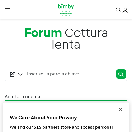
Salta al contenuto principale
Forum
Cottura
lenta
Adatta la ricerca
Filtro
We Care About Your Privacy
Ordina per:
We and our
315
partners store and access personal
I risultati più recenti