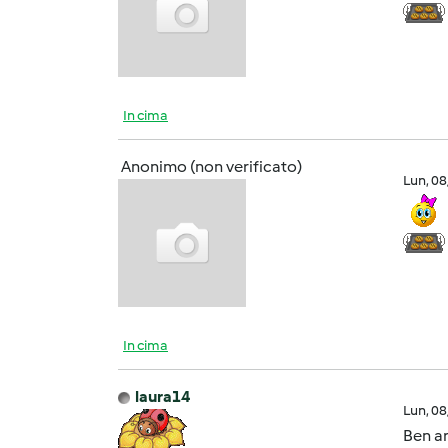
In cima
Anonimo (non verificato)
Lun, 0
In cima
laura14
Lun, 0
Ben ar