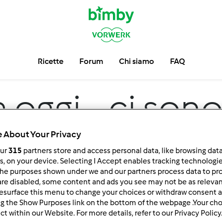
Ricette
Forum
Chi siamo
FAQ
 oggi... ci son
 About Your Privacy
our
315
partners store and access personal data, like browsing dat
rs, on your device. Selecting I Accept enables tracking technologi
he purposes shown under we and our partners process data to prov
are disabled, some content and ads you see may not be as relevan
esurface this menu to change your choices or withdraw consent a
ng the Show Purposes link on the bottom of the webpage .Your choi
 per:
Risultati per pagina:
ct within our Website. For more details, refer to our Privacy Policy