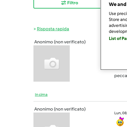
Filtro
I ris
We and 
Use preci
Store and
advertis
Risposta rapida
develop
List of P
Anonimo (non verificato)
Lun, 0
Buongi
ieri h
peccat
In cima
Anonimo (non verificato)
Lun, 0