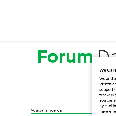
Salta al contenuto principale
Forum
Da
We Care
We and 
identifie
support t
trackers 
You can r
by clicki
Adatta la ricerca
Ordina
have effe