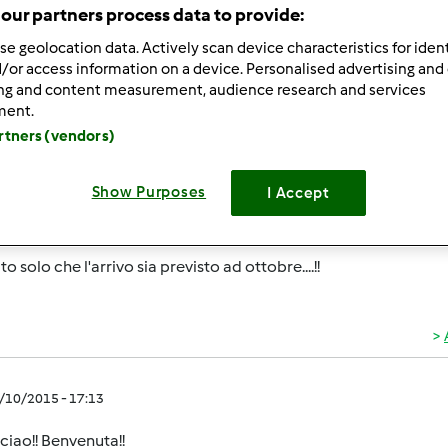
ultati più recenti
10
our partners process data to provide:
se geolocation data. Actively scan device characteristics for ident
/or access information on a device. Personalised advertising and
ing and content measurement, audience research and services
ment.
artners (vendors)
8/10/2015 - 15:00
orno a tutti/e!
Show Purposes
I Accept
o finalmente siglato l'ordine alla "mia" promoter, ordinando fin
o solo che l'arrivo sia previsto ad ottobre....!!
8/10/2015 - 17:13
ciao!! Benvenuta!!