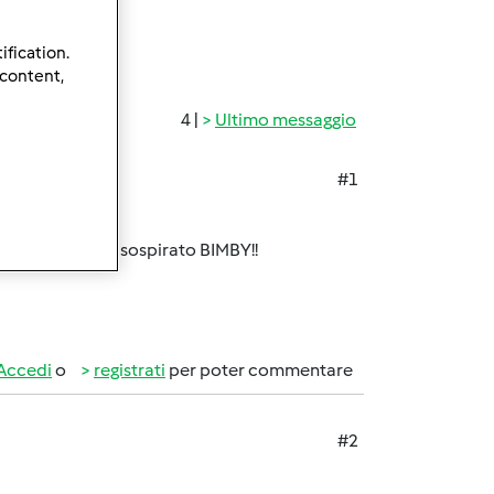
ification.
 content,
4 |
Ultimo messaggio
#1
almente il tanto sospirato BIMBY!!
Accedi
o
registrati
per poter commentare
#2