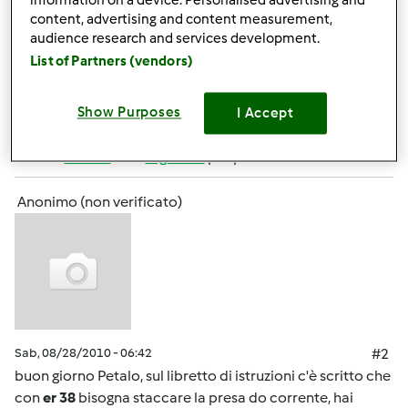
information on a device. Personalised advertising and
blocco totale, appena schiacciavo
, metteva errore......
content, advertising and content measurement,
audience research and services development.
VI PREGO AIUTATEMI......
List of Partners (vendors)
Show Purposes
I Accept
In cima
Accedi
o
registrati
per poter commentare
Anonimo (non verificato)
Sab, 08/28/2010 - 06:42
#2
buon giorno Petalo, sul libretto di istruzioni c'è scritto che
con
er 38
bisogna staccare la presa do corrente, hai