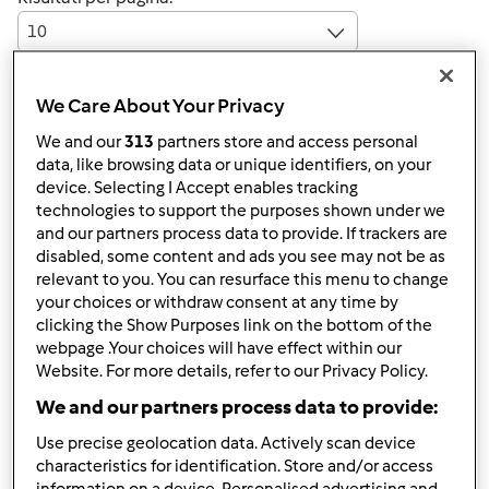
10
We Care About Your Privacy
Risposta rapida
4 |
Ultimo messaggio
We and our
313
partners store and access personal
data, like browsing data or unique identifiers, on your
Anonimo (non verificato)
device. Selecting I Accept enables tracking
technologies to support the purposes shown under we
and our partners process data to provide. If trackers are
disabled, some content and ads you see may not be as
relevant to you. You can resurface this menu to change
your choices or withdraw consent at any time by
clicking the Show Purposes link on the bottom of the
webpage .Your choices will have effect within our
Ven, 08/27/2010 - 17:03
#1
Website. For more details, refer to our Privacy Policy.
Qualcuno sà spiegarmi perchè mi esce quest'errore?
We and our partners process data to provide:
Ora me lo ha fatto ancora mentre impastavo, ho spento
Use precise geolocation data. Actively scan device
riacceso ho impasato ancora, ma dopo 15 sec si
characteristics for identification. Store and/or access
bloccava ancora e dopo averprovato un paio di volte