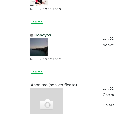
Iscritto : 12.11.2010
In cima
Concy69
Lun, 0
benve
Iscritto : 15.12.2012
In cima
Anonimo (non verificato)
Lun, 0
Che be
Chiar