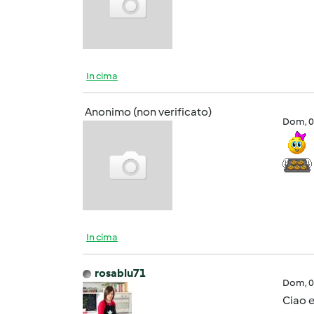
In cima
Anonimo (non verificato)
Dom, 0
In cima
rosablu71
Dom, 0
Ciao 