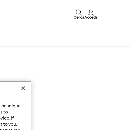
Cerca
Accedi
a or unique
es to
ide. If
t to you.