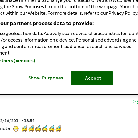
esurface this menu to change your choices or withdraw consent a
ultati più recenti
10
ng the Show Purposes link on the bottom of the webpage .Your choi
ct within our Website. For more details, refer to our Privacy Policy
our partners process data to provide:
se geolocation data. Actively scan device characteristics for ident
/or access information on a device. Personalised advertising and
ing and content measurement, audience research and services
2/16/2014 - 18:58
ment.
rno di San Valentino ,dopo tre settimane mi e' arrivato.Ho gia fat
artners (vendors)
simo
Show Purposes
I Accept
2/16/2014 - 18:59
enuta