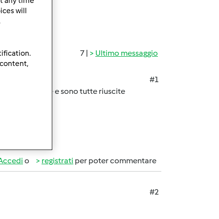
t any time
ces will
.
7 |
Ultimo messaggio
ification.
 content,
#1
to tante ricette e sono tutte riuscite
Accedi
o
registrati
per poter commentare
#2