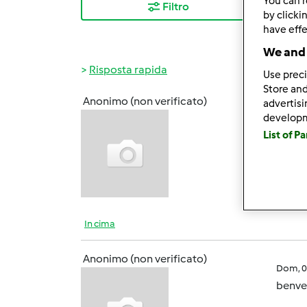
You can r
Filtro
I ris
by clicki
have effe
We and 
Risposta rapida
Use preci
Store and
Anonimo (non verificato)
advertis
Dom, 0
develop
Il gio
List of P
benis
In cima
Anonimo (non verificato)
Dom, 0
benv