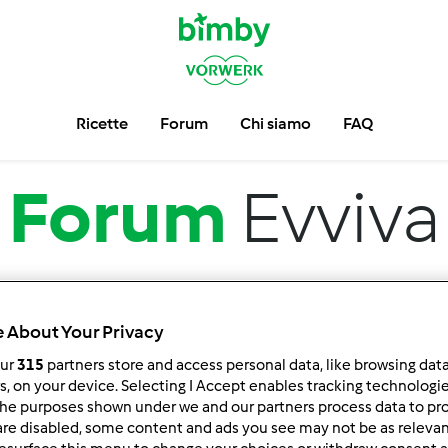
Ricette
Forum
Chi siamo
FAQ
Forum
Evviva
 About Your Privacy
our
315
partners store and access personal data, like browsing dat
rs, on your device. Selecting I Accept enables tracking technologi
he purposes shown under we and our partners process data to prov
 per:
Risultati per pagina:
are disabled, some content and ads you see may not be as relevan