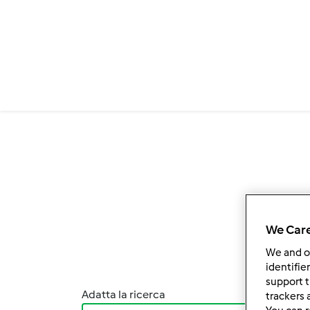
Salta al contenuto principale
We Care
We and 
identifie
support t
Adatta la ricerca
Ordina
trackers 