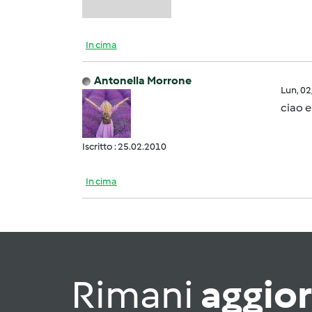
In cima
Antonella Morrone
Lun, 0
ciao 
Iscritto : 25.02.2010
In cima
Rimani
aggio