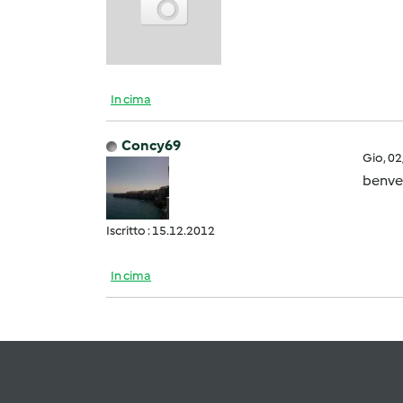
In cima
Concy69
Gio, 0
benve
Iscritto : 15.12.2012
In cima