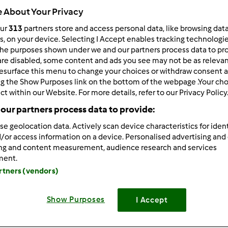
ultati più recenti
10
 About Your Privacy
our
313
partners store and access personal data, like browsing dat
rs, on your device. Selecting I Accept enables tracking technologi
he purposes shown under we and our partners process data to prov
are disabled, some content and ads you see may not be as relevan
esurface this menu to change your choices or withdraw consent a
ng the Show Purposes link on the bottom of the webpage .Your choi
2/11/2014 - 18:44
ct within our Website. For more details, refer to our Privacy Policy
A TUTTI, IO IN CUCINA SONO UNA FRANA, MA CON QUESTO GIOI
our partners process data to provide:
se geolocation data. Actively scan device characteristics for ident
/or access information on a device. Personalised advertising and
ing and content measurement, audience research and services
ment.
artners (vendors)
2/11/2014 - 18:47
Show Purposes
I Accept
 quante cose riuscirai a fare. Diventerai bravissima.