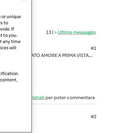
a or unique
es to
ide. If
13 |
Ultimo messaggio
t to you.
t any time
ces will
#1
.
ELLINO E' STATO AMORE A PRIMA VISTA....
ification.
 content,
Accedi
o
registrati
per poter commentare
#2