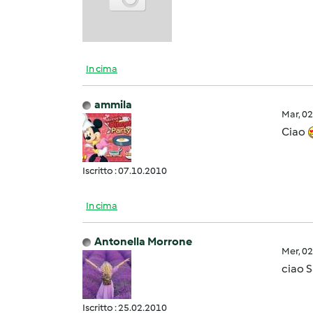
In cima
ammila
Mar, 0
Ciao
Iscritto : 07.10.2010
In cima
Antonella Morrone
Mer, 0
ciao 
Iscritto : 25.02.2010