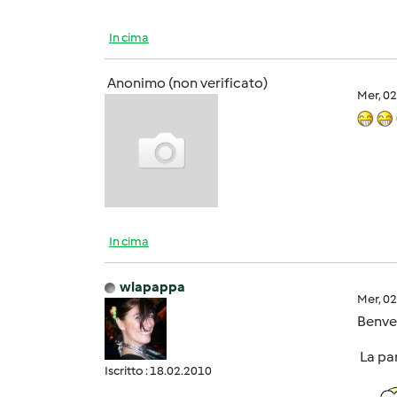
In cima
Anonimo (non verificato)
Mer, 0
In cima
wlapappa
Mer, 0
Benve
La par
Iscritto : 18.02.2010