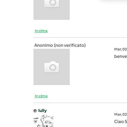
In cima
Anonimo (non verificato)
Mar, 0
benve
In cima
lully
Mar, 0
Ciao S