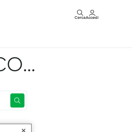
Cerca
Accedi
O...