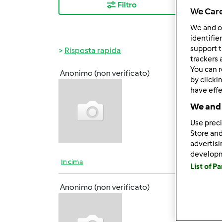
Filtro
I ris
We Care
We and 
identifie
support t
Risposta rapida
trackers 
You can r
Anonimo (non verificato)
by clicki
Mar, 0
have effe
CIAO 
We and 
Use preci
Store and
advertis
develop
In cima
List of P
Anonimo (non verificato)
Mar, 0
Vedrai