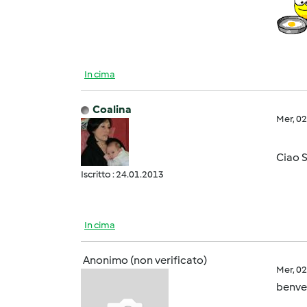
In cima
Coalina
Mer, 0
Ciao S
Iscritto : 24.01.2013
In cima
Anonimo (non verificato)
Mer, 0
benve