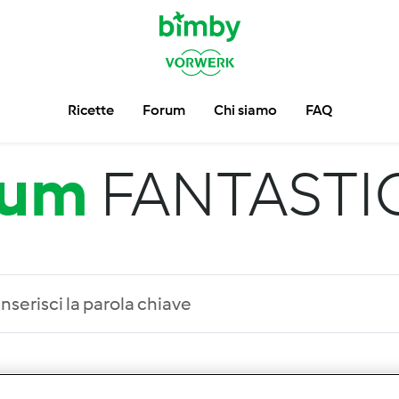
Ricette
Forum
Chi siamo
FAQ
rum
FANTASTIC
 per:
Risultati per pagina: