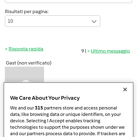
Risultati per pagina:
10
Risposta rapida
9 |
Ultimo messaggio
Gast (non verificato)
We Care About Your Privacy
We and our
315
partners store and access personal
Sab, 12/18/2010 - 16:06
#1
data, like browsing data or unique identifiers, on your
device. Selecting I Accept enables tracking
ciao a tutti, sono cristina di Ancona e sono una
technologies to support the purposes shown under we
presentatrice bimby, mi sono registrata a marzo ma con
and our partners process data to provide. If trackers are
un altro nick, ora sono più rintracciabile e soprattutto