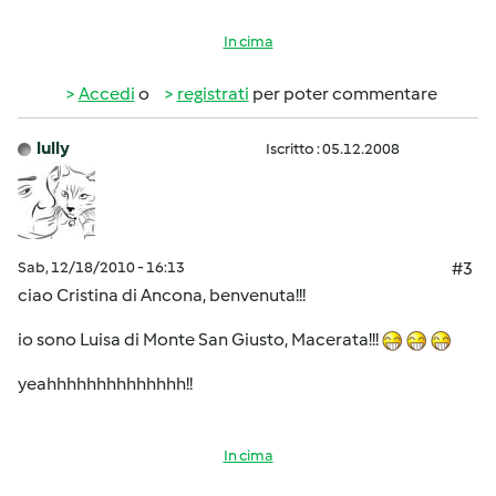
In cima
Accedi
o
registrati
per poter commentare
lully
Iscritto : 05.12.2008
Sab, 12/18/2010 - 16:13
#3
ciao Cristina di Ancona, benvenuta!!!
io sono Luisa di Monte San Giusto, Macerata!!!
yeahhhhhhhhhhhhhh!!
In cima