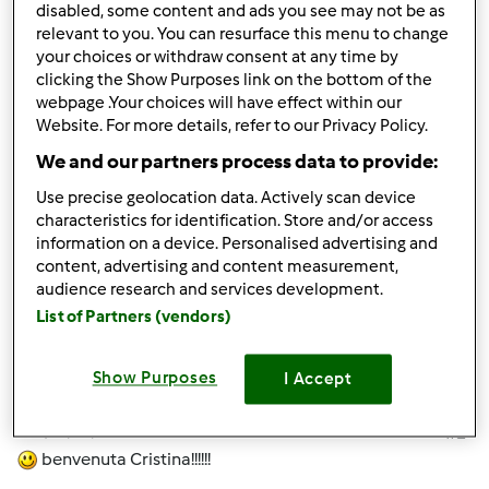
disabled, some content and ads you see may not be as
sarò più presente nel forum, condivideremo insieme le
relevant to you. You can resurface this menu to change
nostre avventure con il nostro favoloso bimby, ciao, ciao,
your choices or withdraw consent at any time by
ciao.
clicking the Show Purposes link on the bottom of the
webpage .Your choices will have effect within our
Website. For more details, refer to our Privacy Policy.
In cima
We and our partners process data to provide:
Accedi
o
registrati
per poter commentare
Use precise geolocation data. Actively scan device
characteristics for identification. Store and/or access
information on a device. Personalised advertising and
Anonimo (non verificato)
content, advertising and content measurement,
audience research and services development.
List of Partners (vendors)
Show Purposes
I Accept
Sab, 12/18/2010 - 16:10
#2
benvenuta Cristina!!!!!!