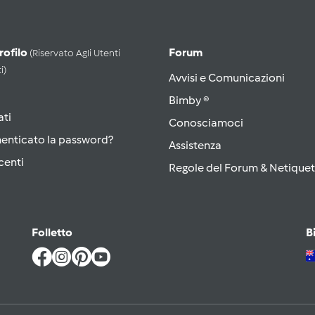
Profilo
Forum
(riservato Agli Utenti
i)
Avvisi e Comunicazioni
Bimby ®
ati
Conosciamoci
menticato la password?
Assistenza
centi
Regole del Forum & Netiquet
Folletto
B