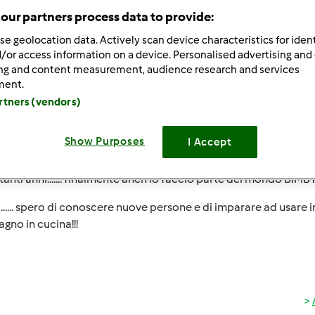
our partners process data to provide:
 per:
Risultati per pagina:
se geolocation data. Actively scan device characteristics for ident
ultati più recenti
10
/or access information on a device. Personalised advertising and
ing and content measurement, audience research and services
ment.
artners (vendors)
Show Purposes
I Accept
1/26/2014 - 10:58
anti anni....... finalmente anch'io faccio parte del mondo BIMBY!
...... spero di conoscere nuove persone e di imparare ad usar
no in cucina!!!