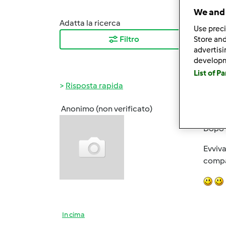
We and 
Adatta la ricerca
Ordina
Use preci
Filtro
I ris
Store and
advertis
develop
List of P
Risposta rapida
Anonimo (non verificato)
Mer, 1
Dopo t
Evviva
compag
In cima