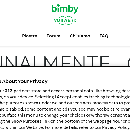
Ricette
Forum
Chi siamo
FAQ
INALMENTE...
ANCH'IO
 About Your Privacy
our
313
partners store and access personal data, like browsing dat
rs, on your device. Selecting I Accept enables tracking technologi
he purposes shown under we and our partners process data to prov
are disabled, some content and ads you see may not be as relevan
esurface this menu to change your choices or withdraw consent a
ng the Show Purposes link on the bottom of the webpage .Your choi
ct within our Website. For more details, refer to our Privacy Policy