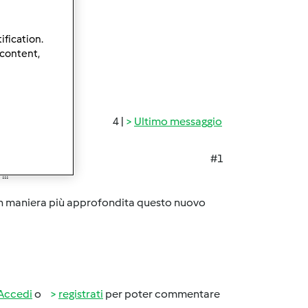
ification.
 content,
4 |
Ultimo messaggio
#1
!!
e in maniera più approfondita questo nuovo
Accedi
o
registrati
per poter commentare