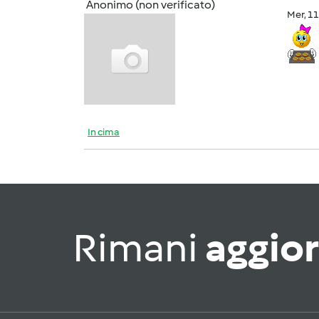
Anonimo (non verificato)
Mer, 1
In cima
Rimani
aggio