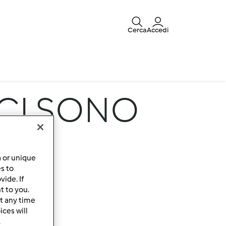
Cerca
Accedi
 CI SONO
a or unique
es to
ide. If
t to you.
t any time
ces will
.