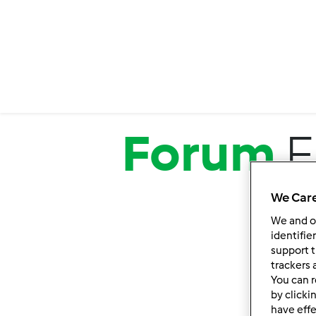
Salta al contenuto principale
Forum
F
We Care
We and 
identifie
support t
trackers 
You can r
by clicki
have effe