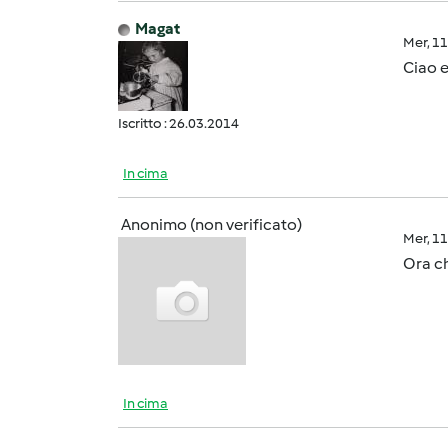
Magat
Mer, 1
Ciao e
Iscritto : 26.03.2014
In cima
Anonimo (non verificato)
Mer, 1
Ora ch
In cima