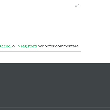
#4
Accedi
o
registrati
per poter commentare