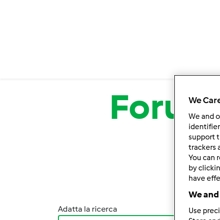
Salta al contenuto principale
Forum
We Care
We and 
identifie
support t
trackers 
You can r
by clicki
have effe
We and 
Adatta la ricerca
Ordina
Use preci