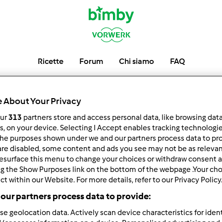
Ricette
Forum
Chi siamo
FAQ
Gruppo coltel
 About Your Privacy
our
313
partners store and access personal data, like browsing dat
rs, on your device. Selecting I Accept enables tracking technologi
he purposes shown under we and our partners process data to prov
are disabled, some content and ads you see may not be as relevan
esurface this menu to change your choices or withdraw consent a
ng the Show Purposes link on the bottom of the webpage .Your choi
ct within our Website. For more details, refer to our Privacy Policy
our partners process data to provide:
 per:
Risultati per pagina:
se geolocation data. Actively scan device characteristics for ident