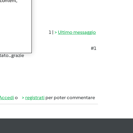
 content,
1 |
Ultimo messaggio
#1
ato...grazie
Accedi
o
registrati
per poter commentare