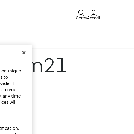
Cerca
Accedi
li tm21
a or unique
es to
ide. If
t to you.
t any time
ces will
.
ification.