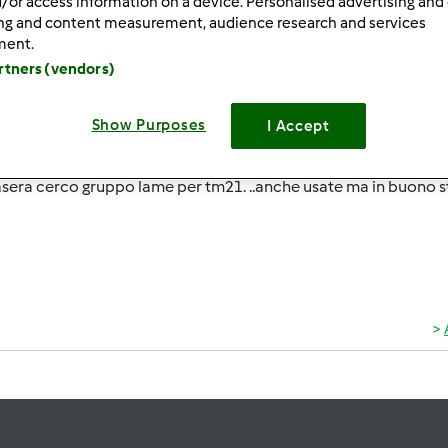
/or access information on a device. Personalised advertising and
ultati più recenti
10
ing and content measurement, audience research and services
ment.
artners (vendors)
Show Purposes
I Accept
2/12/2014 - 21:11
era cerco gruppo lame per tm21. ..anche usate ma in buono st