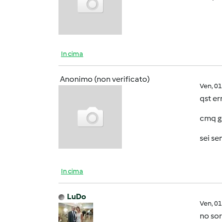
In cima
Anonimo (non verificato)
Ven, 0
qst err
cmq gr
sei se
In cima
LuDo
Ven, 0
no sore