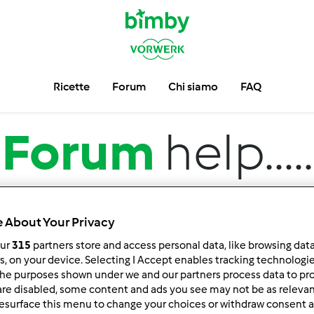
Ricette
Forum
Chi siamo
FAQ
Forum
help.....
 About Your Privacy
our
315
partners store and access personal data, like browsing dat
rs, on your device. Selecting I Accept enables tracking technologi
he purposes shown under we and our partners process data to prov
are disabled, some content and ads you see may not be as relevan
 per:
Risultati per pagina:
esurface this menu to change your choices or withdraw consent a