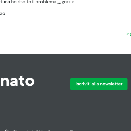
rtuna ho risolto il problema.,,,, grazie
cio
rnato
Iscriviti alla newsletter