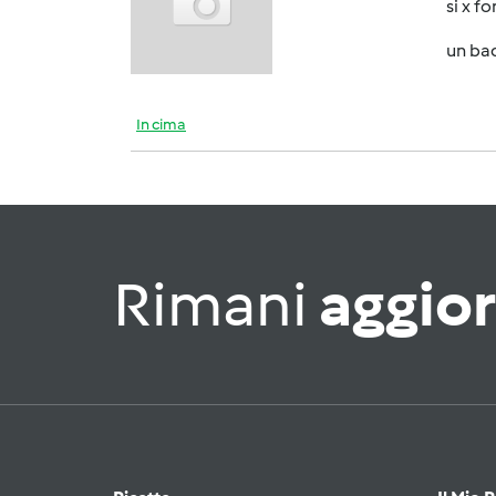
si x fo
un ba
In cima
Rimani
aggio