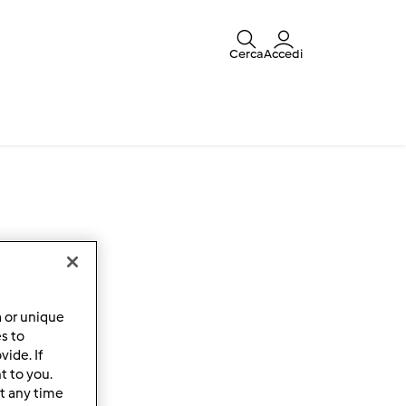
Cerca
Accedi
a or unique
es to
ide. If
t to you.
t any time