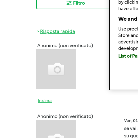
by clicki
Filtro
I ris
have effe
We and 
Use preci
Risposta rapida
Store and
advertis
Anonimo (non verificato)
develop
Ven, 0
List of P
il mio
In cima
Anonimo (non verificato)
Ven, 0
se vai
su que