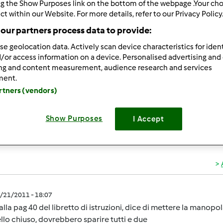
ng the Show Purposes link on the bottom of the webpage .Your choi
ultati più recenti
10
ct within our Website. For more details, refer to our Privacy Policy
our partners process data to provide:
se geolocation data. Actively scan device characteristics for ident
/or access information on a device. Personalised advertising and
ing and content measurement, audience research and services
ment.
1/21/2011 - 18:04
artners (vendors)
m ha dato errore 31 ed errore 27.... m chiedo,perchè?????!!!!!!
Show Purposes
I Accept
1/21/2011 - 18:07
 alla pag 40 del libretto di istruzioni, dice di mettere la manop
llo chiuso, dovrebbero sparire tutti e due