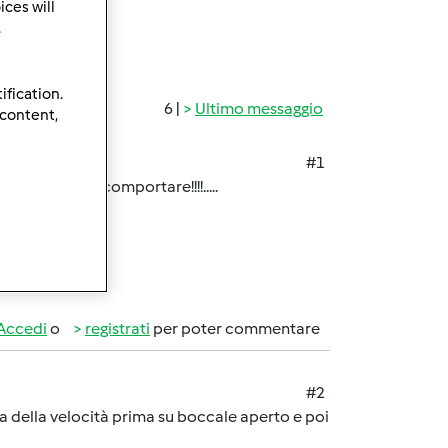
ces will
.
ification.
6 |
Ultimo messaggio
 content,
#1
!come m devo comportare!!!!.....
Accedi
o
registrati
per poter commentare
#2
ola della velocità prima su boccale aperto e poi