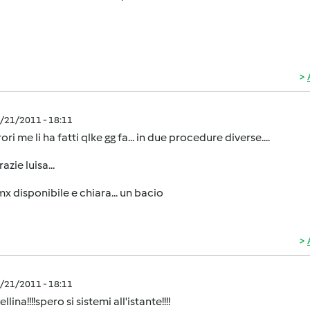
1/21/2011 - 18:11
ori me li ha fatti qlke gg fa... in due procedure diverse....
azie luisa...
mx disponibile e chiara... un bacio
1/21/2011 - 18:11
llina!!!!spero si sistemi all'istante!!!!