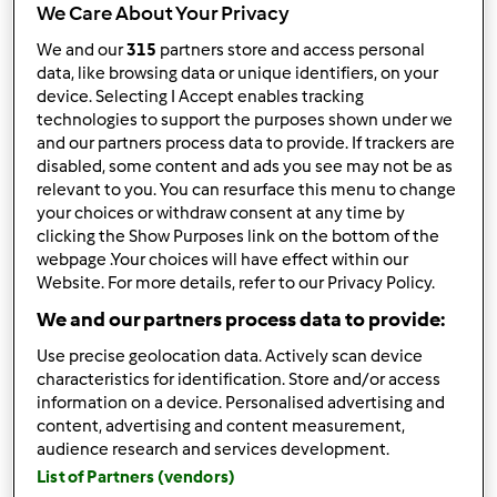
We Care About Your Privacy
Risultati per pagina:
We and our
315
partners store and access personal
data, like browsing data or unique identifiers, on your
10
device. Selecting I Accept enables tracking
technologies to support the purposes shown under we
and our partners process data to provide. If trackers are
disabled, some content and ads you see may not be as
Risposta rapida
2 |
Ultimo messaggio
relevant to you. You can resurface this menu to change
your choices or withdraw consent at any time by
Team Bimby
Iscritto : 11.12.2009
clicking the Show Purposes link on the bottom of the
webpage .Your choices will have effect within our
Website. For more details, refer to our Privacy Policy.
We and our partners process data to provide:
Ven, 09/01/2017 - 06:57
#1
Use precise geolocation data. Actively scan device
Buongiorno Laura e benvenuta sulla Community
characteristics for identification. Store and/or access
information on a device. Personalised advertising and
Per farti un'idea di tutti i libri TM31 attualmente in
content, advertising and content measurement,
commercio puoi andare a sbirciare sul nostro eshop a
audience research and services development.
questo indirizzo:
List of Partners (vendors)