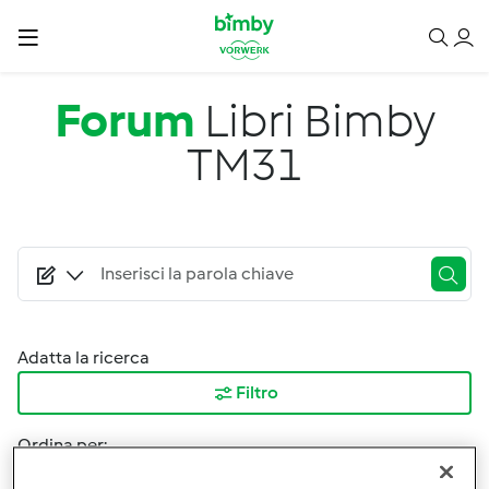
Salta al contenuto principale
Forum
Libri Bimby
TM31
Adatta la ricerca
Filtro
Ordina per:
I risultati più recenti