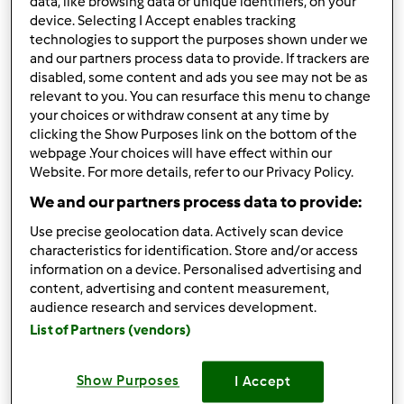
data, like browsing data or unique identifiers, on your
device. Selecting I Accept enables tracking
technologies to support the purposes shown under we
and our partners process data to provide. If trackers are
disabled, some content and ads you see may not be as
Ven, 02/28/2014 - 14:16
#2
relevant to you. You can resurface this menu to change
your choices or withdraw consent at any time by
clicking the Show Purposes link on the bottom of the
ciaoooooooooo... ma piacerissimo di conoscerti!!!!!
webpage .Your choices will have effect within our
benvenuta!!!
Website. For more details, refer to our Privacy Policy.
We and our partners process data to provide:
In cima
Use precise geolocation data. Actively scan device
characteristics for identification. Store and/or access
Accedi
o
registrati
per poter commentare
information on a device. Personalised advertising and
content, advertising and content measurement,
Anonimo (non verificato)
audience research and services development.
List of Partners (vendors)
Show Purposes
I Accept