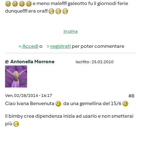
e meno male!!!!! galeotto fu il giornodi ferie
dunque!!!!! era ora!!!
In cima
Accedi
o
registrati
per poter commentare
Antonella Morrone
Iscritto : 25.02.2010
Ven, 02/28/2014 - 16:17
#8
Ciao Ivana Benvenuta
da una gemellina del 15/6
il bimby crea dipendenza inizia ad usarlo e non smetterai
più