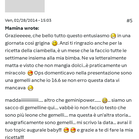
Ven, 02/28/2014 - 15:03
#5
Mamina wrote:
Grazieeeee, che bello tutto questo entusiasmo
in una
giornata così grigina
. Anzi ti ringrazio anche per la
ricetta della ciambella, è un mese che la faccio tutte le
settimane insiema alla mia bimba. Ne va letteralmente
matta e visto che non mangia dolci...è praticamente un
miracolo
Ops domenticavo nella presentazione sono
una gemelli anche io 16.6 se non erro questa data vi
mancava
maddaiiiiiiiiiiiiii..... altro che geminipower.......
... siamo un
sacco di gemelline qui.... vabbè io non faccio testo che
sono più leone che gemelli.... ma questa è un'altra storia...
anagraficamente sono gemelli... mi scrivo la data... avrai il
tuo topic augurale baby!!!
e grazie a te di fare la mia
ricetta!!!!