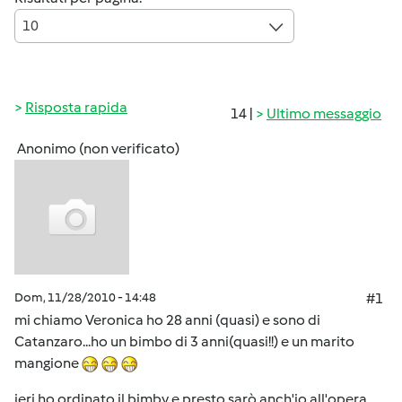
10
Risposta rapida
14 |
Ultimo messaggio
Anonimo (non verificato)
Dom, 11/28/2010 - 14:48
#1
mi chiamo Veronica ho 28 anni (quasi) e sono di
Catanzaro...ho un bimbo di 3 anni(quasi!!) e un marito
mangione
ieri ho ordinato il bimby e presto sarò anch'io all'opera