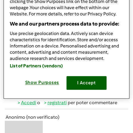
clicking the Show Purposes link on the bottom of the
webpage .Your choices will have effect within our
lully
Iscritto : 05.12.2008
Website. For more details, refer to our Privacy Policy.
We and our partners process data to provide:
Use precise geolocation data. Actively scan device
characteristics for identification. Store and/or access
Dom, 11/28/2010 - 14:51
#2
information on a device. Personalised advertising and
ciao Veronica, benvenuta!!!!
content, advertising and content measurement,
audience research and services development.
hai fatto bene a comperare il
, vedrai che nn potrai più
List of Partners (vendors)
farne a meno, garantito!!!!
Show Purposes
I Accept
In cima
Accedi
o
registrati
per poter commentare
Anonimo (non verificato)