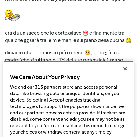
era da un sacco che lo corteggiavo
e finalmente tra
qualche gg sarà tra le mie mani e sul piano della cucina
diciamo che lo conosco più o meno
, lo ha già mia
madre(che sfrutta solo l'1% del suo potenziale), ma so
che per diventare brava e renderlo efficiente al max devo
esercitarmi... mi aiutate vero?!
We Care About Your Privacy
We and our
315
partners store and access personal
data, like browsing data or unique identifiers, on your
ciao ciao
device. Selecting I Accept enables tracking
technologies to support the purposes shown under we
and our partners process data to provide. If trackers are
In cima
disabled, some content and ads you see may not be as
relevant to you. You can resurface this menu to change
your choices or withdraw consent at any time by
Accedi
o
registrati
per poter commentare