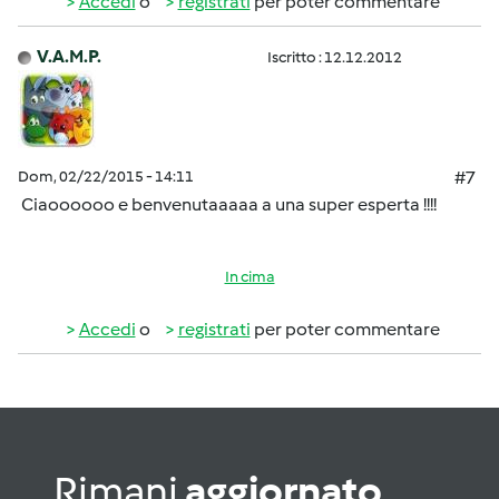
Accedi
o
registrati
per poter commentare
V.A.M.P.
Iscritto : 12.12.2012
Dom, 02/22/2015 - 14:11
#7
Ciaoooooo e benvenutaaaaa a una super esperta !!!!
In cima
Accedi
o
registrati
per poter commentare
Rimani
aggiornato