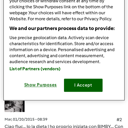
your choices or withdraw consent at any time by
clicking the Show Purposes link on the bottom of the
Lo uso tantissimo e grazie alla community, alla NL ed alla
webpage .Your choices will have effect within our
piattaforma creo l'impossibile per me e soprattutto per
Website. For more details, refer to our Privacy Policy.
la mia bimba di 3 anni. Unico inconveniente è che
We and our partners process data to provide:
dobbiamo stare a dieta!!
Use precise geolocation data. Actively scan device
characteristics for identification. Store and/or access
information on a device. Personalised advertising and
content, advertising and content measurement,
In cima
audience research and services development.
List of Partners (vendors)
Accedi
o
registrati
per poter commentare
Show Purposes
I Accept
Magat
Iscritto : 26.03.2014
Mar, 01/20/2015 - 08:39
#2
Ciao fluc... Io la dieta l ho proprio iniziata con BIMBY.... Con