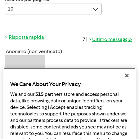
10
Risposta rapida
7 |
Ultimo messaggio
Anonimo (non verificato)
We Care About Your Privacy
We and our
315
partners store and access personal
data, like browsing data or unique identifiers, on your
Mar, 01/20/2015 - 08:23
#1
device. Selecting I Accept enables tracking
Ciao a tutte/i sono una vecchia utente ma mi sono
technologies to support the purposes shown under we
accorta di non essermi mai presentata e provvedo subito.
and our partners process data to provide. If trackers are
disabled, some content and ads you see may not be as
Sono Francesca, napoletana, ed uso il bimby dal 2005 ed
relevant to you. You can resurface this menu to change
ora sono passata al TM5....un capolavoro!!