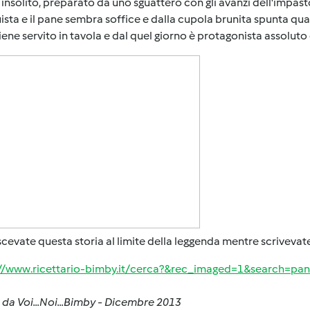
 insolito, preparato da uno sguattero con gli avanzi dell'impasto 
sta e il pane sembra soffice e dalla cupola brunita spunta qual
iene servito in tavola e dal quel giorno è protagonista assoluto 
evate questa storia al limite della leggenda mentre scrivevate
://www.ricettario-bimby.it/cerca?&rec_imaged=1&search=pa
 da Voi...Noi...Bimby - Dicembre 2013