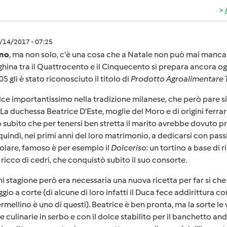
2/14/2017 - 07:25
ano
, ma non solo, c'è una cosa che a Natale non può mai manca
ina tra il Quattrocento e il Cinquecento si prepara ancora ogg
05 gli è stato riconosciuto il titolo di
Prodotto Agroalimentare T
ce importantissimo nella tradizione milanese, che però pare sia
La duchessa Beatrice D'Este, moglie del Moro e di origini ferrare
 subito che per tenersi ben stretta il marito avrebbe dovuto pr
 quindi, nei primi anni del loro matrimonio, a dedicarsi con passi
olare, famoso è per esempio il
Dolceriso
: un tortino a base di 
 ricco di cedri, che conquistò subito il suo consorte.
i stagione però era necessaria una nuova ricetta per far si che
gio a corte (di alcune di loro infatti il Duca fece addirittura 
ermellino è uno di questi). Beatrice è ben pronta, ma la sorte l
e culinarie in serbo e con il dolce stabilito per il banchetto an