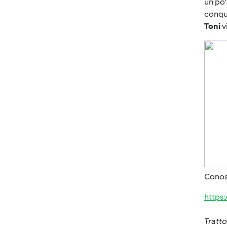
un po'
conqui
Toni
v
Conosc
https
Tratto