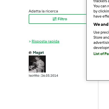
trackers 
You can r
Adatta la ricerca
Ordina
by clicki
have effe
Filtro
I ris
We and 
Use preci
Store and
Risposta rapida
advertis
develop
Magat
List of P
Gio, 1
Propri
Iscritto : 26.03.2014