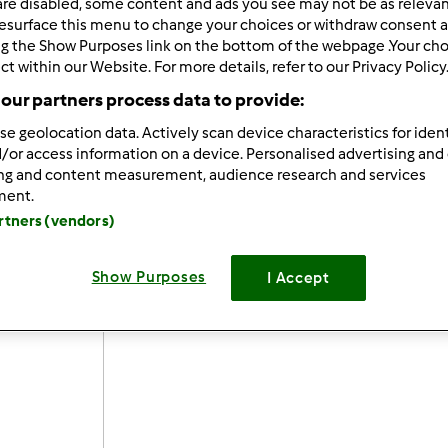
are disabled, some content and ads you see may not be as relevan
esurface this menu to change your choices or withdraw consent a
 per:
Risultati per pagina:
ng the Show Purposes link on the bottom of the webpage .Your choi
ct within our Website. For more details, refer to our Privacy Policy
ultati più recenti
10
our partners process data to provide:
se geolocation data. Actively scan device characteristics for ident
/or access information on a device. Personalised advertising and
ing and content measurement, audience research and services
ment.
artners (vendors)
2/14/2017 - 11:46
o oggi sto facendo il primo panettone della mia vita .... sono sup
Show Purposes
I Accept