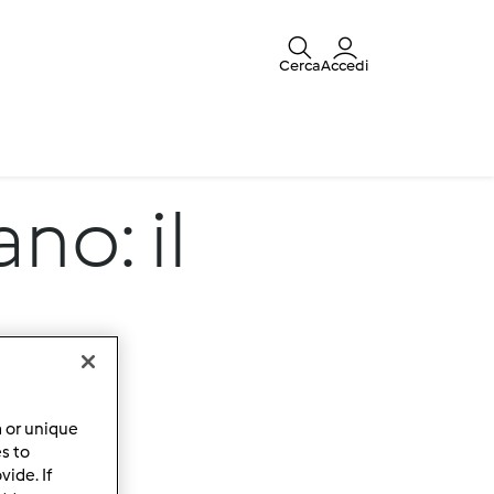
Cerca
Accedi
no: il
a or unique
es to
ide. If