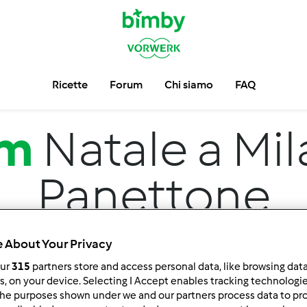
Ricette
Forum
Chi siamo
FAQ
um
Natale a Mila
Panettone
 About Your Privacy
our
315
partners store and access personal data, like browsing dat
rs, on your device. Selecting I Accept enables tracking technologi
he purposes shown under we and our partners process data to prov