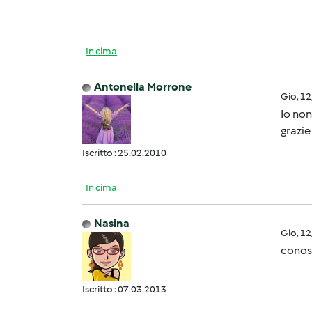
In cima
Antonella Morrone
Gio, 1
Io non
grazi
Iscritto : 25.02.2010
In cima
Nasina
Gio, 1
conosc
Iscritto : 07.03.2013