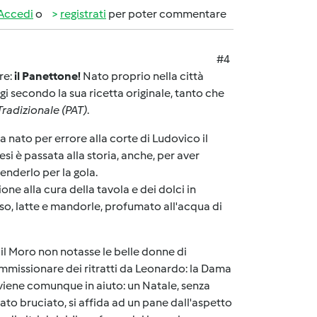
Accedi
o
registrati
per poter commentare
#4
re:
il Panettone!
Nato proprio nella città
i secondo la sua ricetta originale, tanto che
radizionale (PAT)
.
 nato per errore alla corte di Ludovico il
si è passata alla storia, anche, per aver
enderlo per la gola.
one alla cura della tavola e dei dolci in
riso, latte e mandorle, profumato all'acqua di
 il Moro non notasse le belle donne di
commissionare dei ritratti da Leonardo: la Dama
e viene comunque in aiuto: un Natale, senza
dato bruciato, si affida ad un pane dall'aspetto