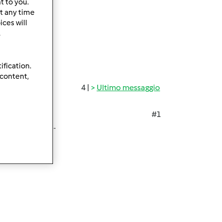
t to you.
t any time
ces will
.
ification.
 content,
4 |
Ultimo messaggio
#1
er orgogliosa ...