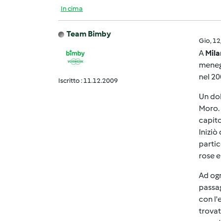
In cima
Team Bimby
Gio, 1
A
Mil
menegh
nel 20
Iscritto : 11.12.2009
Un dol
Moro. 
capito
Iniziò
partic
rose e
Ad ogn
passag
con l'
trovat