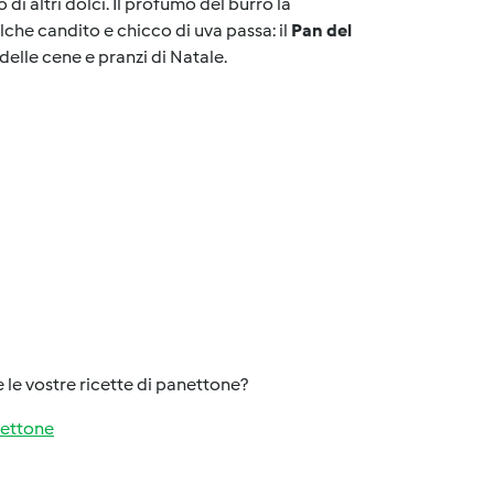
di altri dolci. Il profumo del burro la
che candito e chicco di uva passa: il
Pan del
delle cene e pranzi di Natale.
 le vostre ricette di panettone?
nettone