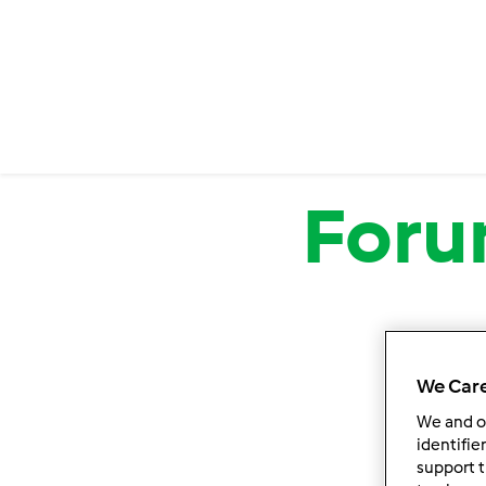
Salta al contenuto principale
For
We Care
We and 
identifie
support t