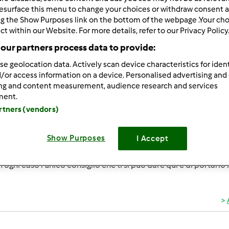
ultati più recenti
10
esurface this menu to change your choices or withdraw consent a
ng the Show Purposes link on the bottom of the webpage .Your choi
ct within our Website. For more details, refer to our Privacy Policy
our partners process data to provide:
se geolocation data. Actively scan device characteristics for ident
/or access information on a device. Personalised advertising and
3/26/2021 - 15:48
ing and content measurement, audience research and services
ra57 wrote:
ment.
era, mai riuscita autilizza la bilancia del TM31, pesa erratame
artners (vendors)
 posto. Se lo porto in riparazione mi dicono che se non è la sche
0 in su. Vrrei un consiglio, per quanto mi rifuardo non comprer
Show Purposes
I Accept
prende che la bilancia difetti da sempre e lo porti a riparare s
in ogni caso l'unico consiglio che ti si può dare qui é di portarlo