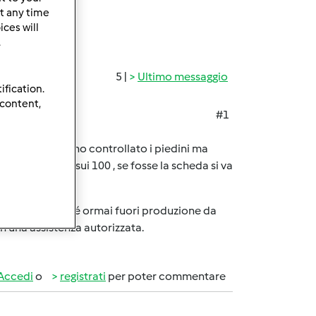
t any time
ces will
.
5 |
Ultimo messaggio
ification.
 content,
#1
nte da sempre, ho controllato i piedini ma
da il prezzo è sui 100 , se fosse la scheda si va
ò piu un BimBy.
olo ora...il TM31 é ormai fuori produzione da
 in una assistenza autorizzata.
Accedi
o
registrati
per poter commentare