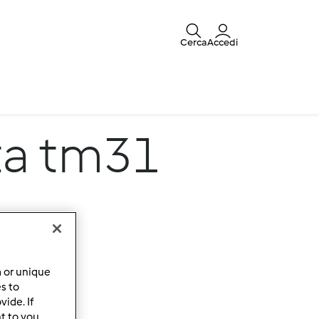
Cerca
Accedi
ta tm31
a or unique
es to
ide. If
t to you.