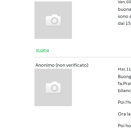
Ven, 0
buonas
sono a
dai 15
In cima
Anonimo (non verificato)
Mar, 1
Buong
fa.Pra
bilanc
Poi l'
Ora la
Poi ho