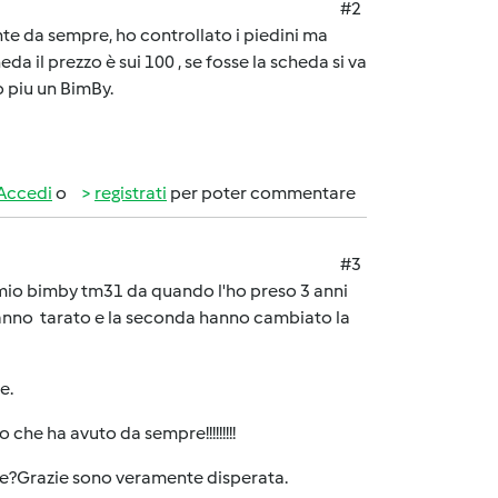
#2
nte da sempre, ho controllato i piedini ma
da il prezzo è sui 100 , se fosse la scheda si va
ò piu un BimBy.
Accedi
o
registrati
per poter commentare
#3
mio bimby tm31 da quando l'ho preso 3 anni
'hanno tarato e la seconda hanno cambiato la
e.
 che ha avuto da sempre!!!!!!!!!
are?Grazie sono veramente disperata.