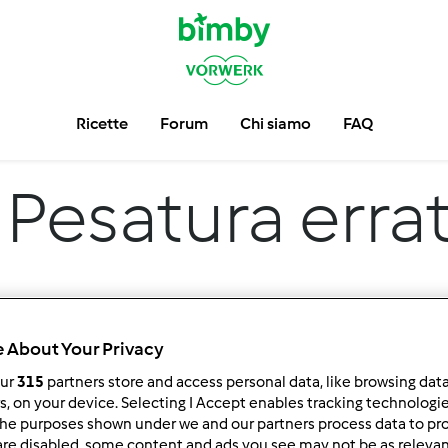
Ricette
Forum
Chi siamo
FAQ
Pesatura erra
 About Your Privacy
our
315
partners store and access personal data, like browsing dat
rs, on your device. Selecting I Accept enables tracking technologi
he purposes shown under we and our partners process data to prov
 per:
Risultati per pagina:
are disabled, some content and ads you see may not be as relevan