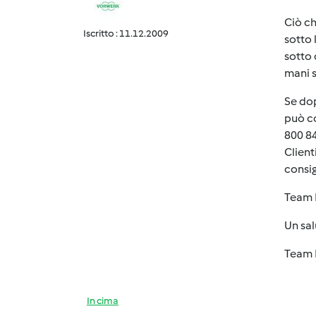
Ciò ch
Iscritto : 11.12.2009
sotto 
sotto 
mani s
Se dop
può co
800 84
Client
consig
Team B
Un sa
Team 
In cima