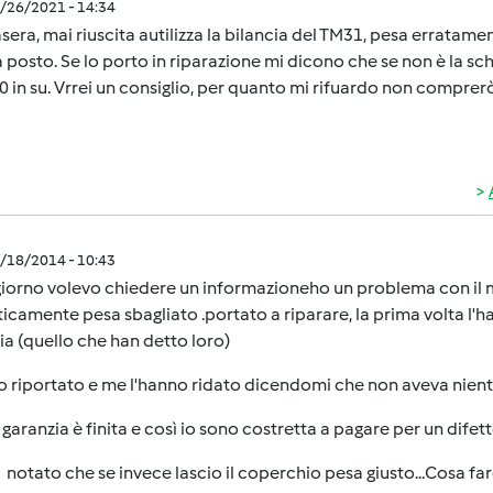
3/26/2021 - 14:34
era, mai riuscita autilizza la bilancia del TM31, pesa erratame
 posto. Se lo porto in riparazione mi dicono che se non è la sche
0 in su. Vrrei un consiglio, per quanto mi rifuardo non comprer
1/18/2014 - 10:43
iorno volevo chiedere un informazioneho un problema con il 
ticamente pesa sbagliato .portato a riparare, la prima volta l
ia (quello che han detto loro)
ho riportato e me l'hanno ridato dicendomi che non aveva nient
 garanzia è finita e così io sono costretta a pagare per un difetto
 notato che se invece lascio il coperchio pesa giusto...Cosa f