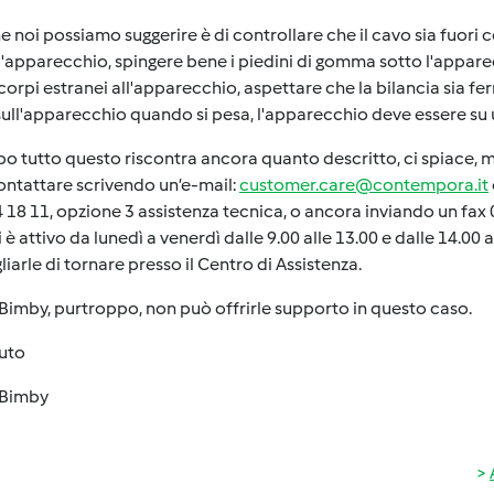
e noi possiamo suggerire è di controllare che il cavo sia fuor
l'apparecchio, spingere bene i piedini di gomma sotto l'apparec
corpi estranei all'apparecchio, aspettare che la bilancia sia f
ull'apparecchio quando si pesa, l'apparecchio deve essere su 
o tutto questo riscontra ancora quanto descritto, ci spiace, ma 
ntattare scrivendo un’e-mail:
customer.care@contempora.it
 18 11, opzione 3 assistenza tecnica, o ancora inviando un fax 02
i è attivo da lunedì a venerdì dalle 9.00 alle 13.00 e dalle 14.00
liarle di tornare presso il Centro di Assistenza.
imby, purtroppo, non può offrirle supporto in questo caso.
luto
Bimby