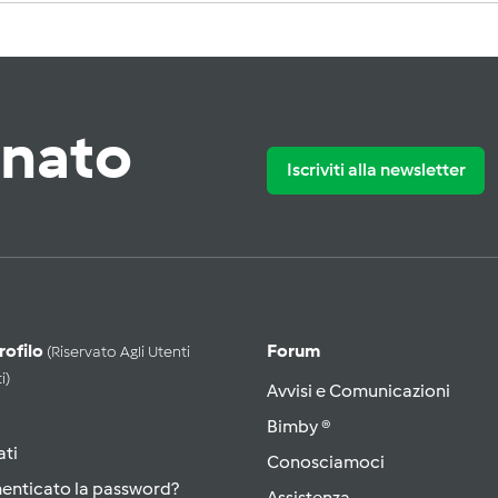
rnato
Iscriviti alla newsletter
Profilo
Forum
(riservato Agli Utenti
i)
Avvisi e Comunicazioni
Bimby ®
ati
Conosciamoci
menticato la password?
Assistenza