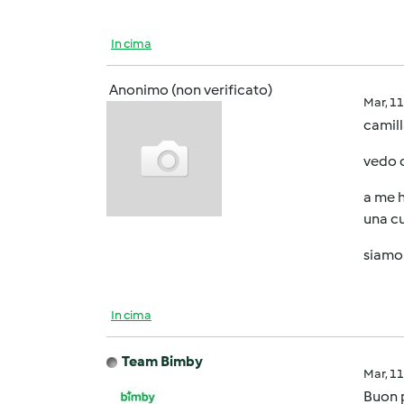
In cima
Anonimo (non verificato)
Mar, 1
camil
vedo c
a me h
una cu
siamo 
In cima
Team Bimby
Mar, 1
Buon 