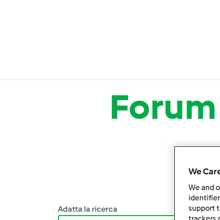
Salta al contenuto principale
Forum
We Care
We and 
identifie
support t
Adatta la ricerca
Ordina
trackers 