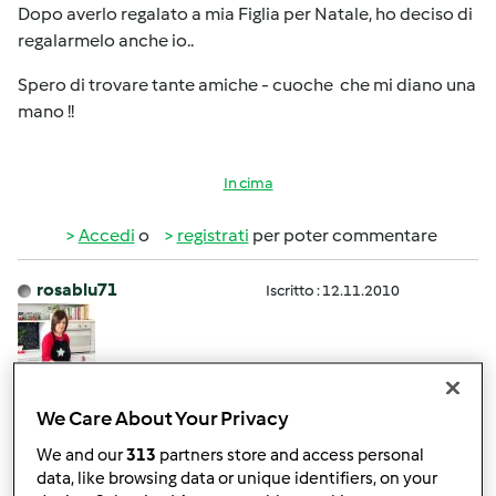
Dopo averlo regalato a mia Figlia per Natale, ho deciso di
regalarmelo anche io..
Spero di trovare tante amiche - cuoche che mi diano una
mano !!
In cima
Accedi
o
registrati
per poter commentare
rosablu71
Iscritto : 12.11.2010
Dom, 02/02/2014 - 08:13
#2
We Care About Your Privacy
Ciao Rosella benvenuta
We and our
313
partners store and access personal
data, like browsing data or unique identifiers, on your