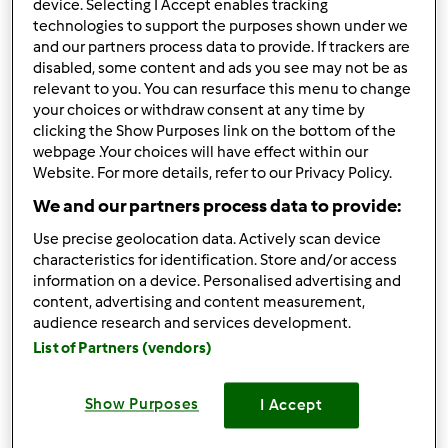
device. Selecting I Accept enables tracking
In cima
technologies to support the purposes shown under we
and our partners process data to provide. If trackers are
Accedi
o
registrati
per poter commentare
disabled, some content and ads you see may not be as
relevant to you. You can resurface this menu to change
Antonella Morrone
Iscritto : 25.02.2010
your choices or withdraw consent at any time by
clicking the Show Purposes link on the bottom of the
webpage .Your choices will have effect within our
Website. For more details, refer to our Privacy Policy.
We and our partners process data to provide:
Dom, 02/02/2014 - 08:31
#3
Use precise geolocation data. Actively scan device
Ciao Rossella benvenuta. Sei nel posto giusto
characteristics for identification. Store and/or access
information on a device. Personalised advertising and
content, advertising and content measurement,
audience research and services development.
In cima
List of Partners (vendors)
Accedi
o
registrati
per poter commentare
Show Purposes
I Accept
Anonimo (non verificato)