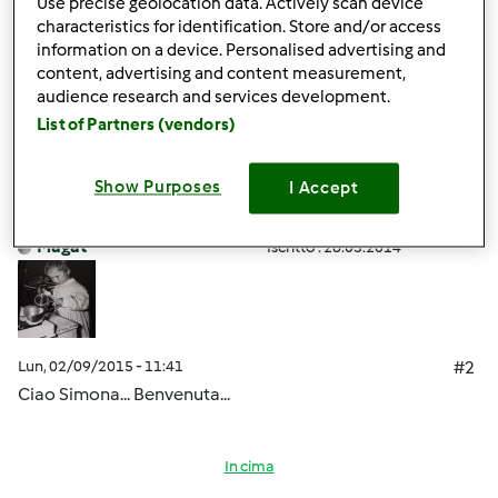
Use precise geolocation data. Actively scan device
bimby siiiiiiiiii..........ah dimenticavo sono simona
characteristics for identification. Store and/or access
information on a device. Personalised advertising and
content, advertising and content measurement,
audience research and services development.
List of Partners (vendors)
In cima
Show Purposes
I Accept
Accedi
o
registrati
per poter commentare
Magat
Iscritto : 26.03.2014
Lun, 02/09/2015 - 11:41
#2
Ciao Simona... Benvenuta...
In cima