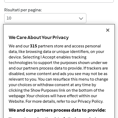
Risultati per pagina:
10
We Care About Your Privacy
Risposta rapida
5 |
Ultimo messaggio
We and our
315
partners store and access personal
data, like browsing data or unique identifiers, on your
Anonimo (non verificato)
device. Selecting I Accept enables tracking
technologies to support the purposes shown under we
and our partners process data to provide. If trackers are
disabled, some content and ads you see may not be as
relevant to you. You can resurface this menu to change
your choices or withdraw consent at any time by
clicking the Show Purposes link on the bottom of the
webpage .Your choices will have effect within our
Lun, 02/09/2015 - 11:39
#1
Website. For more details, refer to our Privacy Policy.
ciao a tutti da due settimane ho ricevuto il mio bimby e
We and our partners process data to provide:
mi fa molto piacere entrare a far parte di questa
community.....non mi piace molto cucinare....ma con il