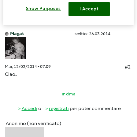
In cima
Show Purposes
I Accept
Accedi
o
registrati
per poter commentare
Magat
Iscritto : 26.03.2014
Mar, 12/02/2014 - 07:09
#2
Ciao..
In cima
Accedi
o
registrati
per poter commentare
Anonimo (non verificato)