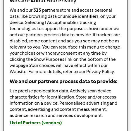
We Care About Your Privacy
We and our
315
partners store and access personal
Risultati per pagina:
data, like browsing data or unique identifiers, on your
10
device. Selecting I Accept enables tracking
technologies to support the purposes shown under we
and our partners process data to provide. If trackers are
disabled, some content and ads you see may not be as
Risposta rapida
relevant to you. You can resurface this menu to change
3 |
Ultimo messaggio
your choices or withdraw consent at any time by
clicking the Show Purposes link on the bottom of the
Anonimo (non verificato)
webpage .Your choices will have effect within our
Website. For more details, refer to our Privacy Policy.
We and our partners process data to provide:
Use precise geolocation data. Actively scan device
characteristics for identification. Store and/or access
information on a device. Personalised advertising and
Mar, 12/02/2014 - 00:06
#1
content, advertising and content measurement,
audience research and services development.
ciao a tutti
List of Partners (vendors)