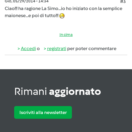
Gio, 05/29/2014 - 14:34
#3
Ciao!!! ha ragione La Simo...io ho iniziato con la semplice
maionese...e poi di tutto!!!
In cima
Accedi
o
registrati
per poter commentare
Rimani
aggiornato
Iscriviti alla newsletter