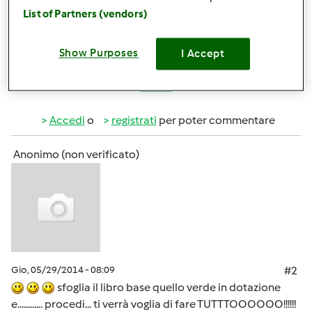
grazie x l'aiuto e buona giornata a tutte
List of Partners (vendors)
Show Purposes
I Accept
In cima
Accedi
o
registrati
per poter commentare
Anonimo (non verificato)
Gio, 05/29/2014 - 08:09
#2
sfoglia il libro base quello verde in dotazione
e............ procedi... ti verrà voglia di fare TUTTTOOOOOO!!!!!!