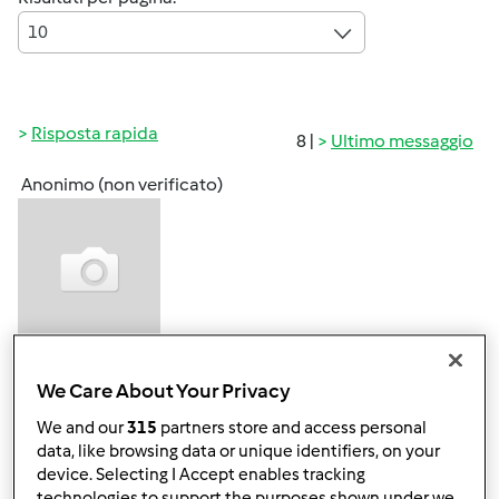
10
Risposta rapida
8 |
Ultimo messaggio
Anonimo (non verificato)
Lun, 04/13/2015 - 12:03
#1
We Care About Your Privacy
Il purè mi viene colloso. Qualche consiglio?
We and our
315
partners store and access personal
data, like browsing data or unique identifiers, on your
In cima
device. Selecting I Accept enables tracking
technologies to support the purposes shown under we