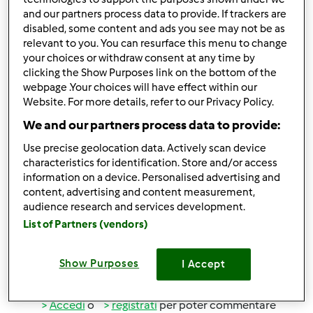
Accedi
o
registrati
per poter commentare
and our partners process data to provide. If trackers are
disabled, some content and ads you see may not be as
relevant to you. You can resurface this menu to change
Anonimo (non verificato)
your choices or withdraw consent at any time by
clicking the Show Purposes link on the bottom of the
webpage .Your choices will have effect within our
Website. For more details, refer to our Privacy Policy.
We and our partners process data to provide:
Use precise geolocation data. Actively scan device
characteristics for identification. Store and/or access
Lun, 04/13/2015 - 12:09
#2
information on a device. Personalised advertising and
Prova a cambiare il tipo di patata.... alcune sono più
content, advertising and content measurement,
acquose di altre!
audience research and services development.
List of Partners (vendors)
Io di solito uso la patata gialla e mi viene perfetto!!
Show Purposes
I Accept
In cima
Accedi
o
registrati
per poter commentare