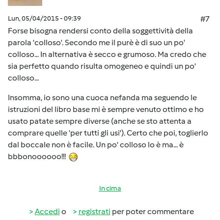
Lun, 05/04/2015 - 09:39
#7
Forse bisogna rendersi conto della soggettività della
parola 'colloso'. Secondo me il purè è di suo un po'
colloso... In alternativa è secco e grumoso. Ma credo che
sia perfetto quando risulta omogeneo e quindi un po'
colloso...
Insomma, io sono una cuoca nefanda ma seguendo le
istruzioni del libro base mi è sempre venuto ottimo e ho
usato patate sempre diverse (anche se sto attenta a
comprare quelle 'per tutti gli usi'). Certo che poi, toglierlo
dal boccale non è facile. Un po' colloso lo è ma... è
bbbonoooooo!!!
In cima
Accedi
o
registrati
per poter commentare