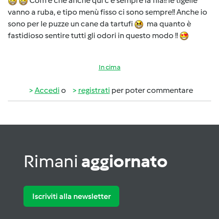
Com'è che anche qui c'è sempre la fila!! le tigelle
vanno a ruba, e tipo menù fisso ci sono sempre!! Anche io
sono per le puzze un cane da tartufi
ma quanto è
fastidioso sentire tutti gli odori in questo modo !!
In cima
Accedi
o
registrati
per poter commentare
Rimani
aggiornato
Iscriviti alla newsletter