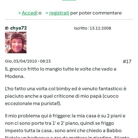
Accedi
o
registrati
per poter commentare
chya72
Iscritto : 13.12.2008
Gio, 03/04/2010 - 08:23
#17
IL gnocco fritto lo mangio tutte le volte che vado a
Modena.
L'ho fatto una volta col bimby ed è venuto fantastico: è
piaciuto anche a quel criticone di mio papà (cuoco
eccezionale ma purista!!).
Il mio problema qui è friggere: la mia casa è su 2 piani e
non ci sono porte tra 1' e 2' piano, quindi se friggo
impesto tutta la casa.. sono anni che chiedo a Babbo
Natale un barbecue a gas da mettere in giardino.. Niente