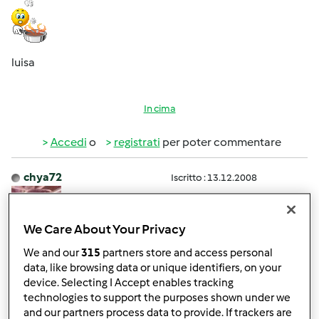
luisa
In cima
Accedi
o
registrati
per poter commentare
chya72
Iscritto : 13.12.2008
We Care About Your Privacy
We and our
315
partners store and access personal
Gio, 02/25/2010 - 15:39
#4
data, like browsing data or unique identifiers, on your
Buonissimo il gnocco ingrassato (sottolineo IL non LO!!)
device. Selecting I Accept enables tracking
technologies to support the purposes shown under we
Mia mamma lo fa spesso, senza bimby.. Quando riesco le
and our partners process data to provide. If trackers are
chiedo la ricetta e poi magari qualche anima pia ci aiuta a