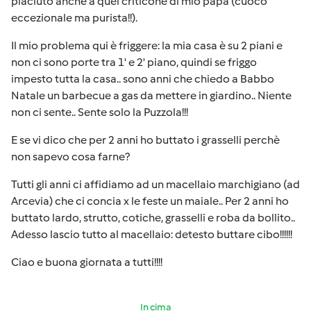
piaciuto anche a quel criticone di mio papà (cuoco
eccezionale ma purista!!).
Il mio problema qui è friggere: la mia casa è su 2 piani e
non ci sono porte tra 1' e 2' piano, quindi se friggo
impesto tutta la casa.. sono anni che chiedo a Babbo
Natale un barbecue a gas da mettere in giardino.. Niente
non ci sente.. Sente solo la Puzzola!!!
E se vi dico che per 2 anni ho buttato i grasselli perchè
non sapevo cosa farne?
Tutti gli anni ci affidiamo ad un macellaio marchigiano (ad
Arcevia) che ci concia x le feste un maiale.. Per 2 anni ho
buttato lardo, strutto, cotiche, grasselli e roba da bollito..
Adesso lascio tutto al macellaio: detesto buttare cibo!!!!!!
Ciao e buona giornata a tutti!!!!
In cima