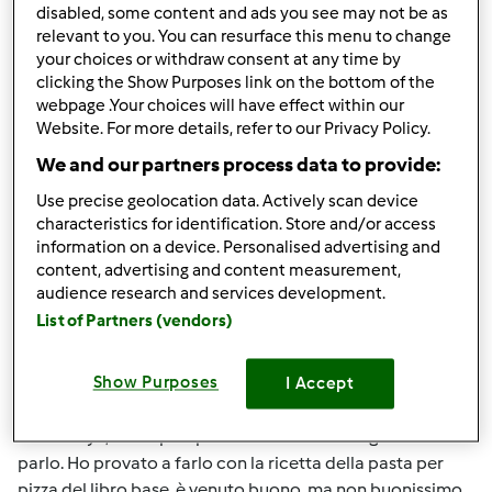
disabled, some content and ads you see may not be as
convertirla!! Comunque dovrebbe essere tipo l'impasto
relevant to you. You can resurface this menu to change
della focaccia aggiungendo lardo o ciccioli..
your choices or withdraw consent at any time by
clicking the Show Purposes link on the bottom of the
webpage .Your choices will have effect within our
In cima
Website. For more details, refer to our Privacy Policy.
We and our partners process data to provide:
Accedi
o
registrati
per poter commentare
Use precise geolocation data. Actively scan device
characteristics for identification. Store and/or access
Anonimo (non verificato)
information on a device. Personalised advertising and
content, advertising and content measurement,
audience research and services development.
List of Partners (vendors)
Show Purposes
I Accept
Gio, 02/25/2010 - 20:24
#5
Brava chya, hai capito perfettamente di che gnocco
parlo. Ho provato a farlo con la ricetta della pasta per
pizza del libro base, è venuto buono, ma non buonissimo