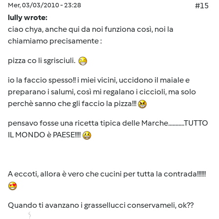
Mer, 03/03/2010 - 23:28
#15
lully wrote:
ciao chya, anche qui da noi funziona così, noi la
chiamiamo precisamente :
pizza co li sgrisciuli.
io la faccio spesso!! i miei vicini, uccidono il maiale e
preparano i salumi, così mi regalano i ciccioli, ma solo
perchè sanno che gli faccio la pizza!!!
pensavo fosse una ricetta tipica delle Marche...........TUTTO
IL MONDO è PAESE!!!!
A eccoti, allora è vero che cucini per tutta la contrada!!!!!!
Quando ti avanzano i grassellucci conservameli, ok??