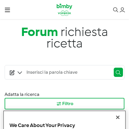
Salta al contenuto principale
Forum
richiesta
ricetta
Adatta la ricerca
Filtro
Ordina per:
We Care About Your Privacy
I risultati più recenti