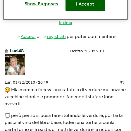
GRAZIE.
Show Purposes
I Accept
In cima
Accedi
o
registrati
per poter commentare
Luci48
Iscritto : 25.02.2010
Lun, 03/22/2010 - 20:49
#2
Mia mamma faceva una ratatuia di verdure melanzane
zucchine cipollo e pomodori facendoli stufare (non
aveva il
però penso si posa fare stufando le verdure, poi fai la
pasta al vino del libro base, foderi una tortiera conla
carta forno e la pasta, ci metti le verdure e la ricopri con