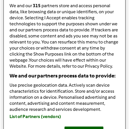
We and our
315
partners store and access personal
Risultati per pagina:
data, like browsing data or unique identifiers, on your
device. Selecting I Accept enables tracking
10
technologies to support the purposes shown under we
and our partners process data to provide. If trackers are
disabled, some content and ads you see may not be as
relevant to you. You can resurface this menu to change
Risposta rapida
2 |
Ultimo messaggio
your choices or withdraw consent at any time by
clicking the Show Purposes link on the bottom of the
Gast (non verificato)
webpage .Your choices will have effect within our
Website. For more details, refer to our Privacy Policy.
We and our partners process data to provide:
Use precise geolocation data. Actively scan device
characteristics for identification. Store and/or access
information on a device. Personalised advertising and
content, advertising and content measurement,
Lun, 03/22/2010 - 20:16
#1
audience research and services development.
Qualcuno conosce una ricetta di torta salata con le
List of Partners (vendors)
melanzane?