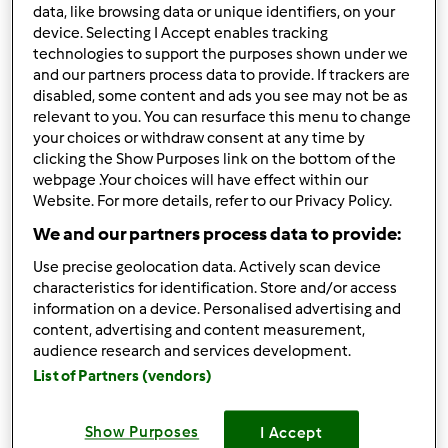
data, like browsing data or unique identifiers, on your
device. Selecting I Accept enables tracking
Risultati per pagina:
technologies to support the purposes shown under we
10
and our partners process data to provide. If trackers are
disabled, some content and ads you see may not be as
relevant to you. You can resurface this menu to change
your choices or withdraw consent at any time by
Risposta rapida
clicking the Show Purposes link on the bottom of the
2 |
Ultimo messaggio
webpage .Your choices will have effect within our
Website. For more details, refer to our Privacy Policy.
Magat
Iscritto : 26.03.2014
We and our partners process data to provide:
Use precise geolocation data. Actively scan device
characteristics for identification. Store and/or access
information on a device. Personalised advertising and
Sab, 11/09/2019 - 18:44
#1
content, advertising and content measurement,
Devi rivolgerti all'assistenza della tua zona
audience research and services development.
List of Partners (vendors)
In cima
Show Purposes
I Accept