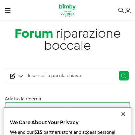
Salta al contenuto principale
Forum
riparazione
boccale
Adatta la ricerca
Filtro
We Care About Your Privacy
Ordina per:
I risultati più recenti
We and our
315
partners store and access personal