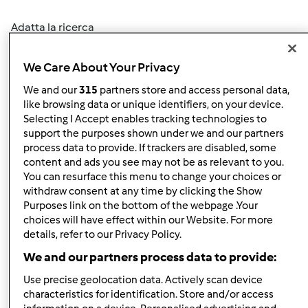
Adatta la ricerca
Filtro
We Care About Your Privacy
Ordina per:
We and our
315
partners store and access personal data,
I risultati più recenti
like browsing data or unique identifiers, on your device.
Selecting I Accept enables tracking technologies to
support the purposes shown under we and our partners
Risultati per pagina:
process data to provide. If trackers are disabled, some
10
content and ads you see may not be as relevant to you.
You can resurface this menu to change your choices or
withdraw consent at any time by clicking the Show
Purposes link on the bottom of the webpage .Your
Risposta rapida
choices will have effect within our Website. For more
1 |
Ultimo messaggio
details, refer to our Privacy Policy.
Team Bimby
Iscritto : 11.12.2009
We and our partners process data to provide:
Use precise geolocation data. Actively scan device
characteristics for identification. Store and/or access