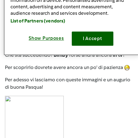
information on a device. Personalised advertising and
content, advertising and content measurement,
Gio, 03/29/2018 - 13:43
#1
audience research and services development.
Buongiorno a tutti,
List of Partners (vendors)
oggi la cucina di Bimby è piena di luci, cavi, operatori,
persone indaffarate e, ogni tanto, la voce del regista che
Show Purposes
I Accept
annuncia "Ciaaaaak...si gira!"
Che sta succedendo?
Bimby
forse andrà ancora
in tv
?
Per scoprirlo dovrete avere ancora un po' di pazienza
Per adesso vi lasciamo con queste immagini e un augurio
di buona Pasqua!