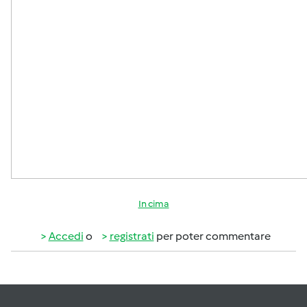
In cima
Accedi
o
registrati
per poter commentare