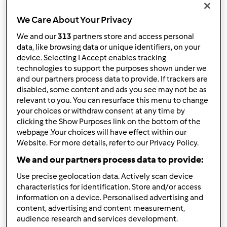
Risultati per pagina:
We Care About Your Privacy
10
We and our
313
partners store and access personal
data, like browsing data or unique identifiers, on your
device. Selecting I Accept enables tracking
technologies to support the purposes shown under we
and our partners process data to provide. If trackers are
Risposta rapida
3 |
Ultimo messaggio
disabled, some content and ads you see may not be as
relevant to you. You can resurface this menu to change
Anonimo (non verificato)
your choices or withdraw consent at any time by
clicking the Show Purposes link on the bottom of the
webpage .Your choices will have effect within our
Website. For more details, refer to our Privacy Policy.
We and our partners process data to provide:
Use precise geolocation data. Actively scan device
characteristics for identification. Store and/or access
Ven, 09/06/2013 - 11:22
#1
information on a device. Personalised advertising and
Ho preso il Bimby a fine aprile e non ho mai ricevuto
content, advertising and content measurement,
nessuna copia della rivista. Che devo fare?
audience research and services development.