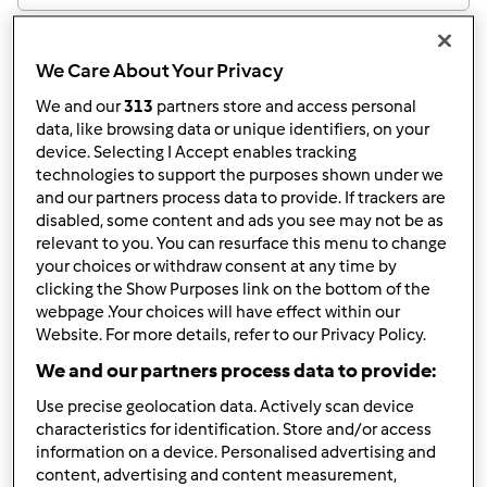
Risultati per pagina:
We Care About Your Privacy
10
We and our
313
partners store and access personal
data, like browsing data or unique identifiers, on your
device. Selecting I Accept enables tracking
Risposta rapida
technologies to support the purposes shown under we
3 |
Ultimo messaggio
and our partners process data to provide. If trackers are
disabled, some content and ads you see may not be as
Team Bimby
Iscritto : 11.12.2009
relevant to you. You can resurface this menu to change
your choices or withdraw consent at any time by
clicking the Show Purposes link on the bottom of the
webpage .Your choices will have effect within our
Website. For more details, refer to our Privacy Policy.
Ven, 10/26/2018 - 13:28
#1
Concordiamo con Magat! Rivolgetevi sempre
We and our partners process data to provide:
all'assistenza tecnica autorizzata di Vorwerk.
Use precise geolocation data. Actively scan device
characteristics for identification. Store and/or access
Ecco i recapiti: mail ad
assistenzatecnica@vorwerk.it
information on a device. Personalised advertising and
oppure numero verde gratuito 800 84 18 11, opzione 2
content, advertising and content measurement,