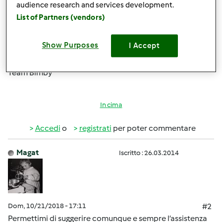
assistenza tecnica.
audience research and services development.
List of Partners (vendors)
Il Servizio Clienti è attivoda lunedì a venerdì dalle 9.00 alle
13.00 e dalle 14.00 alle 18.0=
Show Purposes
I Accept
Buon pomeriggio
Team Bimby
In cima
Accedi
o
registrati
per poter commentare
Magat
Iscritto : 26.03.2014
Dom, 10/21/2018 - 17:11
#2
Permettimi di suggerire comunque e sempre l’assistenza