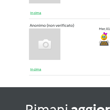
In cima
Anonimo (non verificato)
Mer, 0
In cima
Rimani
aggio