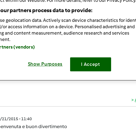
ct within our Website. For more details, refer to our Privacy Policy
ultati più recenti
10
our partners process data to provide:
se geolocation data. Actively scan device characteristics for ident
/or access information on a device. Personalised advertising and
ing and content measurement, audience research and services
ment.
artners (vendors)
1/21/2015 - 11:20
ono Anna lisa è da dieci giorni che ho ricevuto il mio Bimby ne
Show Purposes
I Accept
sime ricette che mi consiglierete baci a tutte
1/21/2015 - 11:40
benvenuta e buon divertimento