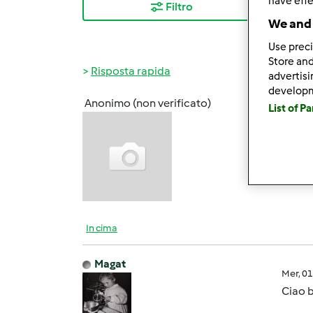
have effe
Filtro
I ris
We and 
Use preci
Store and
Risposta rapida
advertis
develop
Anonimo (non verificato)
List of P
Mer, 0
Ciao s
tantis
In cima
Magat
Mer, 0
Ciao 