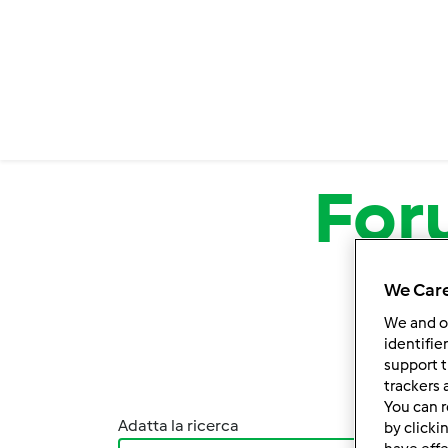
Salta al contenuto principale
For
We Care
We and 
identifie
support t
trackers 
You can r
Adatta la ricerca
Ordina
by clicki