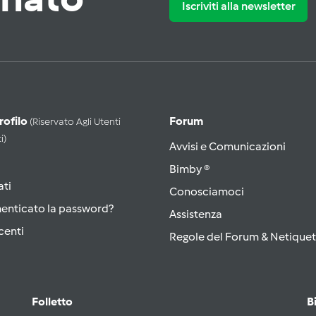
Iscriviti alla newsletter
Profilo
Forum
(riservato Agli Utenti
i)
Avvisi e Comunicazioni
Bimby ®
ati
Conosciamoci
menticato la password?
Assistenza
centi
Regole del Forum & Netiquet
Folletto
B