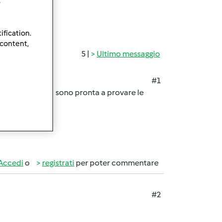
.
ification.
 content,
5 |
Ultimo messaggio
#1
 sono entusiasta sono pronta a provare le
Accedi
o
registrati
per poter commentare
#2