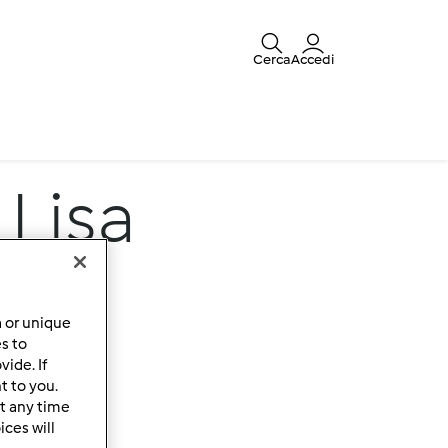
Cerca
Accedi
Lisa
a or unique
es to
ide. If
t to you.
t any time
ces will