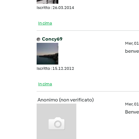
Iscritto : 26.03.2014
In cima
Concy69
Mer, 0
benve
Iscritto : 15.12.2012
In cima
Anonimo (non verificato)
Mer, 0
Benven