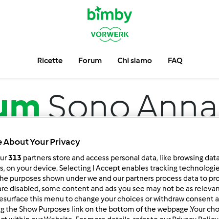
Ricette
Forum
Chi siamo
FAQ
um
Sono Anna 
 About Your Privacy
our
313
partners store and access personal data, like browsing dat
rs, on your device. Selecting I Accept enables tracking technologi
he purposes shown under we and our partners process data to prov
are disabled, some content and ads you see may not be as relevan
esurface this menu to change your choices or withdraw consent a
 per:
Risultati per pagina:
ng the Show Purposes link on the bottom of the webpage .Your choi