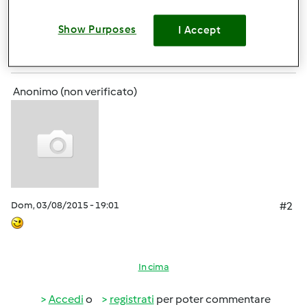
In cima
Show Purposes
I Accept
Accedi
o
registrati
per poter commentare
Anonimo (non verificato)
Dom, 03/08/2015 - 19:01
#2
In cima
Accedi
o
registrati
per poter commentare