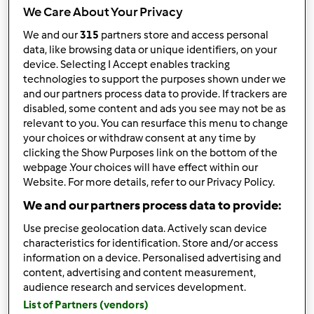
We Care About Your Privacy
Risultati per pagina:
We and our
315
partners store and access personal
10
data, like browsing data or unique identifiers, on your
device. Selecting I Accept enables tracking
technologies to support the purposes shown under we
and our partners process data to provide. If trackers are
disabled, some content and ads you see may not be as
Risposta rapida
3 |
Ultimo messaggio
relevant to you. You can resurface this menu to change
your choices or withdraw consent at any time by
Anonimo (non verificato)
clicking the Show Purposes link on the bottom of the
webpage .Your choices will have effect within our
Website. For more details, refer to our Privacy Policy.
We and our partners process data to provide:
Use precise geolocation data. Actively scan device
characteristics for identification. Store and/or access
information on a device. Personalised advertising and
Dom, 03/08/2015 - 17:50
#1
content, advertising and content measurement,
ciao a tutte mi fa immenso piacere di far parte del
audience research and services development.
mondo bimby .
List of Partners (vendors)