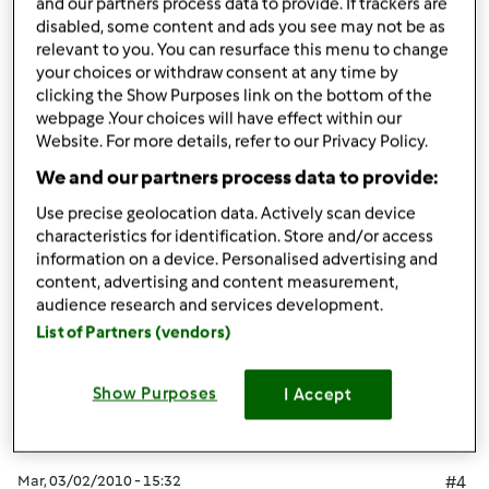
and our partners process data to provide. If trackers are
disabled, some content and ads you see may not be as
più facile a dirsi.
relevant to you. You can resurface this menu to change
your choices or withdraw consent at any time by
In bocca al lupo!
clicking the Show Purposes link on the bottom of the
webpage .Your choices will have effect within our
Website. For more details, refer to our Privacy Policy.
We and our partners process data to provide:
In cima
Use precise geolocation data. Actively scan device
characteristics for identification. Store and/or access
Accedi
o
registrati
per poter commentare
information on a device. Personalised advertising and
content, advertising and content measurement,
Anonimo (non verificato)
audience research and services development.
List of Partners (vendors)
Show Purposes
I Accept
Mar, 03/02/2010 - 15:32
#4