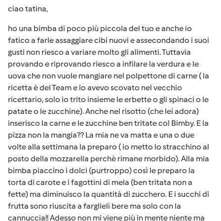
ciao tatina,
ho una bimba di poco più piccola del tuo e anche io
fatico a farle assaggiare cibi nuovi e assecondando i suoi
gusti non riesco a variare molto gli alimenti. Tuttavia
provando e riprovando riesco a infilare la verdura e le
uova che non vuole mangiare nel polpettone di carne ( la
ricetta è del Team e lo avevo scovato nel vecchio
ricettario, solo io trito insieme le erbette o gli spinaci o le
patate o le zucchine). Anche nel risotto (che lei adora)
inserisco la carne e le zucchine ben tritate col Bimby. E la
pizza non la mangia?? La mia ne va matta e una o due
volte alla settimana la preparo ( io metto lo stracchino al
posto della mozzarella perchè rimane morbido). Alla mia
bimba piaccino i dolci (purtroppo) così le preparo la
torta di carote e i fagottini di mela (ben tritata non a
fette) ma diminuisco la quantità di zucchero. E i succhi di
frutta sono riuscita a farglieli bere ma solo con la
cannuccia!! Adesso non mi viene più in mente niente ma