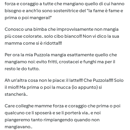
forza e coraggio a tutte che mangiano quello di cui hanno
bisogno e anch'io sono sostenitrice del "la fame è fame e
prima o poi mangerai!"
Conosco una bimba che improvvisamente non mangia
più cose colorate.. solo cibo bianco!!! Non vi dico la sua
mamma come si è ridotta!!!!
Per ora la mia Puzzola mangia esattamente quello che
mangiamo noi: evito fritti, crostacei e funghi ma per il
resto le do tutto.
Ah un'altra cosa non le piace: il latte!!!! Che Puzzola!!!!! Solo
il mio!!! Ma prima o poi la mucca (io appunto) si
stancherà..
Care colleghe mamme forza e coraggio che prima o poi
qualcuno ce li sposerà e se li porterà via.. e noi
piangeremo tanto rimpiangendo quando non
mangiavano..