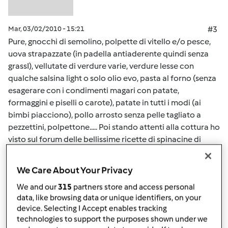
Mar, 03/02/2010 - 15:21
#3
Pure, gnocchi di semolino, polpette di vitello e/o pesce,
uova strapazzate (in padella antiaderente quindi senza
grassI), vellutate di verdure varie, verdure lesse con
qualche salsina light o solo olio evo, pasta al forno (senza
esagerare con i condimenti magari con patate,
formaggini e piselli o carote), patate in tutti i modi (ai
bimbi piacciono), pollo arrosto senza pelle tagliato a
pezzettini, polpettone..... Poi stando attenti alla cottura ho
visto sul forum delle bellissime ricette di spinacine di
pollo o tacchino. Cmq mi sa che devi andare a tentativi e
quando imbrocchi il genere prosegui sul filone....Un po'
We Care About Your Privacy
alla volta aumenti la grana dei cibi per abituarlo a
We and our
315
partners store and access personal
masticare e anche ai sapori cos' alla fine mangia le cose
data, like browsing data or unique identifiers, on your
normali. Io comunque sto iniziando a dargli praticamente
device. Selecting I Accept enables tracking
quello che mangiamo noi (con attenzione a certe cose)
technologies to support the purposes shown under we
per abituarlo se no è un delirio.