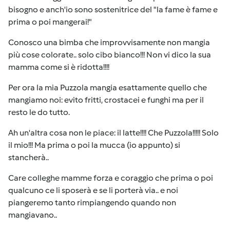
bisogno e anch'io sono sostenitrice del "la fame è fame e
prima o poi mangerai!"
Conosco una bimba che improvvisamente non mangia
più cose colorate.. solo cibo bianco!!! Non vi dico la sua
mamma come si è ridotta!!!!
Per ora la mia Puzzola mangia esattamente quello che
mangiamo noi: evito fritti, crostacei e funghi ma per il
resto le do tutto.
Ah un'altra cosa non le piace: il latte!!!! Che Puzzola!!!!! Solo
il mio!!! Ma prima o poi la mucca (io appunto) si
stancherà..
Care colleghe mamme forza e coraggio che prima o poi
qualcuno ce li sposerà e se li porterà via.. e noi
piangeremo tanto rimpiangendo quando non
mangiavano..