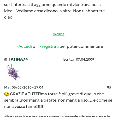
se ti interessa ti aggiorno quando mi viene una bella
idea... Vediamo cosa dicono la altre. Non ti abbattere
ciao
In cima
Accedi
o
registrati
per poter commentare
TATINA74
Iscritto : 07.04.2009
Mar, 03/02/2010 - 17:04
#5
GRAZIE A TUTTE!ma forse è più grave di quello che
sembra...non mangia patate, non mangia riso.......è come se
non avesse fame!!!!!!!!! i
disperata ho persino provato le patatine fritte ma non le