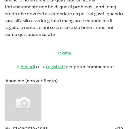
fortunatamente non ho di questi problemi... anzi...cmq
credo che dovresti assecondare un po i sui gusti...quando
sarà all'asilo e vedrà gli altri mangiare, secondo me li
seguirà a ruota... e poi se cresce e sta bene ... cmq noi
siamo qui...buona serata
In cima
Accedi
o
registrati
per poter commentare
Anonimo (non verificato)
Mar, 03/09/2010 - 10:58
#20