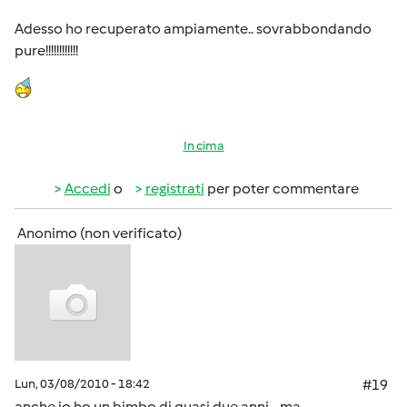
Adesso ho recuperato ampiamente.. sovrabbondando
pure!!!!!!!!!!!!
In cima
Accedi
o
registrati
per poter commentare
Anonimo (non verificato)
Lun, 03/08/2010 - 18:42
#19
anche io ho un bimbo di quasi due anni... ma