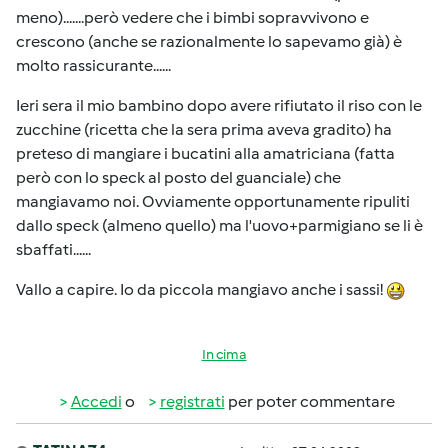
meno).......però vedere che i bimbi sopravvivono e
crescono (anche se razionalmente lo sapevamo già) è
molto rassicurante......
Ieri sera il mio bambino dopo avere rifiutato il riso con le
zucchine (ricetta che la sera prima aveva gradito) ha
preteso di mangiare i bucatini alla amatriciana (fatta
però con lo speck al posto del guanciale) che
mangiavamo noi. Ovviamente opportunamente ripuliti
dallo speck (almeno quello) ma l'uovo+parmigiano se li è
sbaffati......
Vallo a capire. Io da piccola mangiavo anche i sassi!
In cima
Accedi
o
registrati
per poter commentare