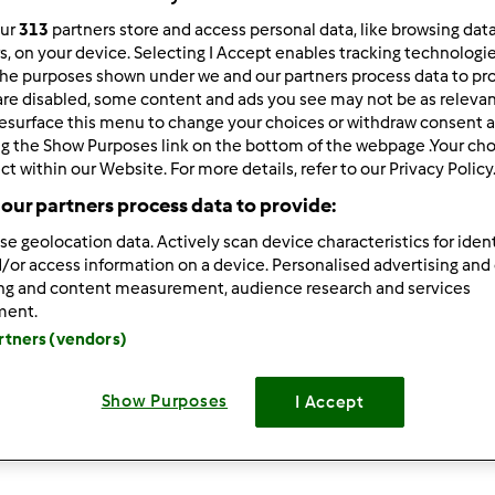
ultati più recenti
10
our
313
partners store and access personal data, like browsing dat
rs, on your device. Selecting I Accept enables tracking technologi
he purposes shown under we and our partners process data to prov
are disabled, some content and ads you see may not be as relevan
esurface this menu to change your choices or withdraw consent a
ng the Show Purposes link on the bottom of the webpage .Your choi
ct within our Website. For more details, refer to our Privacy Policy
8/01/2019 - 09:34
our partners process data to provide:
!!! Foto?
se geolocation data. Actively scan device characteristics for ident
/or access information on a device. Personalised advertising and
ing and content measurement, audience research and services
ment.
artners (vendors)
8/01/2019 - 05:58
Show Purposes
I Accept
ine ho risolto facendo due impasto completi da nove uova cia
blati come se fosse mezza torta