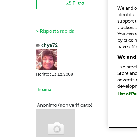
Filtro
I ris
We and 
identifie
support t
trackers 
Risposta rapida
You can r
by clicki
chya72
have effe
Gio, 0
We and 
Ottimo
Use preci
Store and
Iscritto : 13.12.2008
advertis
develop
In cima
List of P
Anonimo (non verificato)
Gio, 0
Alla f
assem