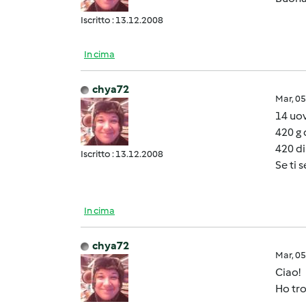
Iscritto : 13.12.2008
In cima
chya72
Mar, 0
14 uov
420 g 
420 di
Iscritto : 13.12.2008
Se ti 
In cima
chya72
Mar, 0
Ciao!
Ho tr