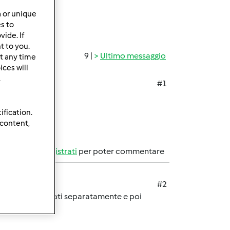
a or unique
es to
ide. If
t to you.
9 |
Ultimo messaggio
t any time
ces will
.
#1
ification.
 content,
Accedi
o
registrati
per poter commentare
#2
scuno ed infornati separatamente e poi