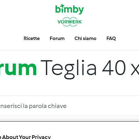
Ricette
Forum
Chi siamo
FAQ
rum
Teglia 40 
 per:
Risultati per pagina:
 About Your Privacy