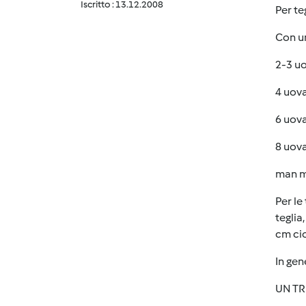
Iscritto : 13.12.2008
Per
te
Con u
2-3 uo
4 uova
6 uova
8 uova
man ma
Per le
teglia
cm cio
In gen
UN TR