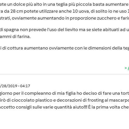
ete un dolce più alto in una teglia più piccola basta aumentare
ra da 28 cm potete utilizzare anche 10 uova, di solito io ne uso
 strati, ovviamente aumentando in proporzione zucchero e far
 di spagna non prevede l’uso del lievito ma se siete abituati ad u
ammi di farina.
i di cottura aumentano ovviamente con le dimensioni della teg
5/28/2019 - 04:17
iorno per il compleanno di mia figlia ho deciso di fare una tort
irò di cioccolato plastico e decorazioni di frosting al mascar
ccetto consigli sulle varie quantità aiuto!!!! È la prima volta ch