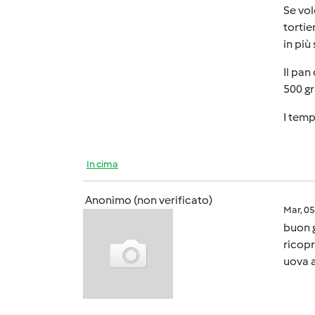
Se vol
tortie
in più
Il pan
500 gr
I temp
In cima
Anonimo (non verificato)
Mar, 0
buon g
ricopr
uova a