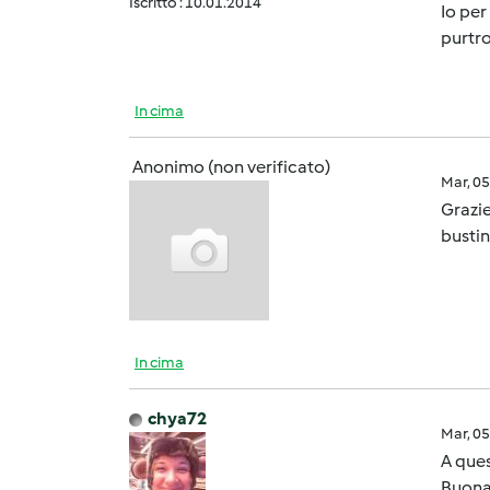
Iscritto : 10.01.2014
Io per
purtro
In cima
Anonimo (non verificato)
Mar, 0
Grazie
bustin
In cima
chya72
Mar, 0
A ques
Buona 