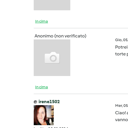
In cima
Anonimo (non verificato)
Gio, 0
Potrei
torte 
In cima
irene1502
Mer, 0
Ciao! 
vanno 