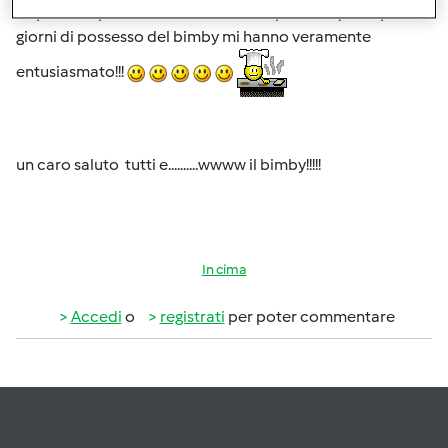
Le prime esperienze da neofita compiute in questi pochi
giorni di possesso del bimby mi hanno veramente
entusiasmato!!!
un caro saluto tutti e..........wwww il bimby!!!!!
In cima
Accedi
o
registrati
per poter commentare