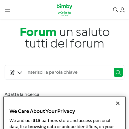
Salta al contenuto principale
Forum
un saluto
tutti del forum
Adatta la ricerca
Filtro
We Care About Your Privacy
Ordina per:
We and our
315
partners store and access personal
I risultati più recenti
data, like browsing data or unique identifiers, on your