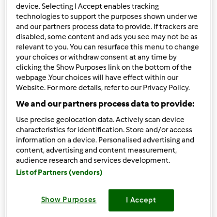
device. Selecting I Accept enables tracking
technologies to support the purposes shown under we
Risultati per pagina:
and our partners process data to provide. If trackers are
10
disabled, some content and ads you see may not be as
relevant to you. You can resurface this menu to change
your choices or withdraw consent at any time by
clicking the Show Purposes link on the bottom of the
Risposta rapida
webpage .Your choices will have effect within our
1 |
Ultimo messaggio
Website. For more details, refer to our Privacy Policy.
Anonimo (non verificato)
We and our partners process data to provide:
Use precise geolocation data. Actively scan device
characteristics for identification. Store and/or access
information on a device. Personalised advertising and
content, advertising and content measurement,
audience research and services development.
List of Partners (vendors)
Gio, 06/27/2013 - 09:34
#1
Ciao a tutti ho iniziato la mia nuova avventura con questo
Show Purposes
I Accept
splendido e tanto agognato apparecchio!!!!!