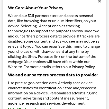
We Care About Your Privacy
Risultati per pagina:
We and our
315
partners store and access personal
10
data, like browsing data or unique identifiers, on your
device. Selecting I Accept enables tracking
technologies to support the purposes shown under we
and our partners process data to provide. If trackers are
Risposta rapida
3 |
Ultimo messaggio
disabled, some content and ads you see may not be as
relevant to you. You can resurface this menu to change
Anonimo (non verificato)
your choices or withdraw consent at any time by
clicking the Show Purposes link on the bottom of the
webpage .Your choices will have effect within our
Website. For more details, refer to our Privacy Policy.
We and our partners process data to provide:
Use precise geolocation data. Actively scan device
characteristics for identification. Store and/or access
Ven, 02/26/2010 - 20:07
#1
information on a device. Personalised advertising and
Ciao a tutti!!! Sono nuova del forum, mi raccomando
content, advertising and content measurement,
mettete tante belle e buone ricette!!! mi diverto un sacco
audience research and services development.
col mio Bimby e non potrei + farne a meno!!! Buona serata