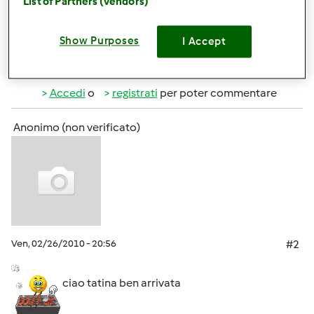
List of Partners (vendors)
a tutti!!!! ciao!
Show Purposes
I Accept
In cima
Accedi
o
registrati
per poter commentare
Anonimo (non verificato)
Ven, 02/26/2010 - 20:56
#2
ciao tatina ben arrivata