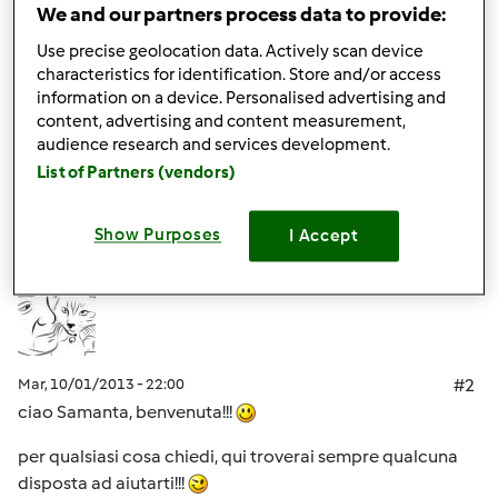
We and our partners process data to provide:
consultarmi con qualcuno e provae tante ricette perchè
voglio sfruttarlo al massimo
Use precise geolocation data. Actively scan device
characteristics for identification. Store and/or access
Grassieeeee
information on a device. Personalised advertising and
content, advertising and content measurement,
audience research and services development.
In cima
List of Partners (vendors)
Accedi
o
registrati
per poter commentare
Show Purposes
I Accept
lully
Iscritto : 05.12.2008
Mar, 10/01/2013 - 22:00
#2
ciao Samanta, benvenuta!!!
per qualsiasi cosa chiedi, qui troverai sempre qualcuna
disposta ad aiutarti!!!