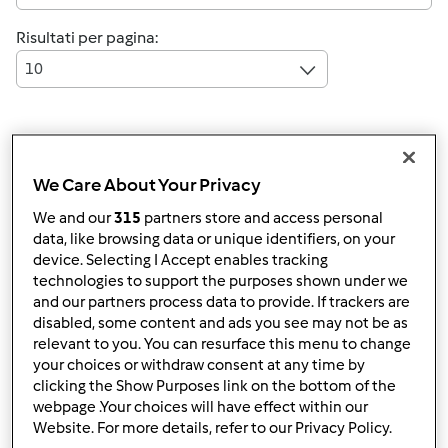
Risultati per pagina:
10
Risposta rapida
6 |
Ultimo messaggio
We Care About Your Privacy
Anonimo (non verificato)
We and our
315
partners store and access personal
data, like browsing data or unique identifiers, on your
device. Selecting I Accept enables tracking
technologies to support the purposes shown under we
and our partners process data to provide. If trackers are
disabled, some content and ads you see may not be as
relevant to you. You can resurface this menu to change
your choices or withdraw consent at any time by
Mar, 10/01/2013 - 21:53
#1
clicking the Show Purposes link on the bottom of the
Ciao a tutte/i e piacere
webpage .Your choices will have effect within our
Website. For more details, refer to our Privacy Policy.
Ho il bimby da un mese e ho proprio bisogno di