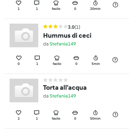
1
1
facile
0
20min
3.0
(1)
Hummus di ceci
da
Stefania149
0
1
facile
0
5min
Torta all'acqua
da
Stefania149
2
1
facile
0
50min