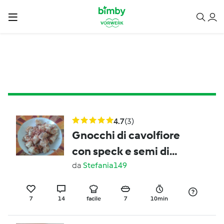
4.7
(3)
Gnocchi di cavolfiore
con speck e semi di
papavero
da
Stefania149
7
14
facile
7
10min