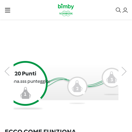
20 Punti
3
giuliana.sss punteggio:
2
1
ECCO COME FUNZIONA