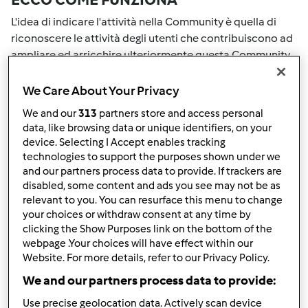
L'idea di indicare l'attività nella Community è quella di
riconoscere le attività degli utenti che contribuiscono ad
ampliare ed arricchire ulteriormente questa Community.
Tutte le Tue attività nella Community saranno
ricompensate con dei punti. Con il raggiungimento di
We Care About Your Privacy
certo punteggio, passerai automaticamente al grado
We and our
313
partners store and access personal
successivo. Il numero all'interno del grembiule accanto al
data, like browsing data or unique identifiers, on your
tuo nome Utente indicherà il tuo grado attuale.
device. Selecting I Accept enables tracking
technologies to support the purposes shown under we
COME PUOI OTTENERE PUNTI PER LA
and our partners process data to provide. If trackers are
disabled, some content and ads you see may not be as
TUA ATTIVITA'
relevant to you. You can resurface this menu to change
your choices or withdraw consent at any time by
Eseguendo una delle azioni elencate di seguito è possibile
clicking the Show Purposes link on the bottom of the
raccogliere punti. Questi punti si sommeranno alla tuo
webpage .Your choices will have effect within our
punteggio attuale nella Community. Controlla la scala di
Website. For more details, refer to our Privacy Policy.
punteggio indicata sul grembiule per vedere quanti punti
We and our partners process data to provide:
ti servono per passare al grado successivo.
Use precise geolocation data. Actively scan device