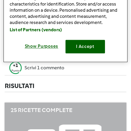
+50
characteristics for identification. Store and/or access
Vincitore di un contest
Punti
information on a device. Personalised advertising and
content, advertising and content measurement,
Creare 1 ricetta (tutti i campi= 10 p. Solo i
+10
audience research and services development.
campi obbligatori=5 p.)
Punti
List of Partners (vendors)
+1
Vota 1 ricetta
Punto
Show Purposes
I Accept
+1
Aggiungi 1 Amico
Punto
+1
Scrivi 1 commento
Punto
RISULTATI
25 RICETTE COMPLETE