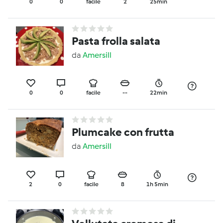
0
0
facile
2
25min
Pasta frolla salata
da
Amersill
0
0
facile
--
22min
Plumcake con frutta
da
Amersill
2
0
facile
8
1h 5min