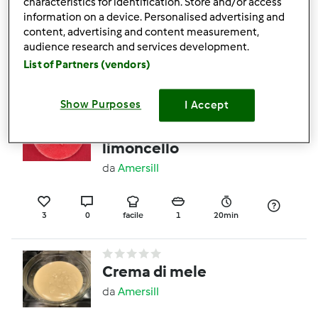
di gamberetti
characteristics for identification. Store and/or access
information on a device. Personalised advertising and
da
Amersill
content, advertising and content measurement,
audience research and services development.
List of Partners (vendors)
2
2
medio
2
50min
Show Purposes
I Accept
Cheescake fragola e
limoncello
da
Amersill
3
0
facile
1
20min
Crema di mele
da
Amersill