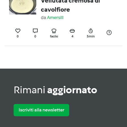
Vellutata cremosa di
cavolfiore
da
Amersill
0
0
facile
4
5min
Rimani
aggiornato
Iscriviti alla newsletter