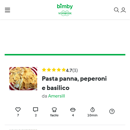
4.7
(3)
Pasta panna, peperoni
e basilico
da
Amersill
7
2
facile
4
10min