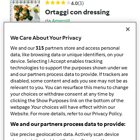
4.0
(3)
Ortaggi con dressing
da
Amersill
We Care About Your Privacy
4
11
facile
2
3min
We and our
315
partners store and access personal
data, like browsing data or unique identifiers, on your
device. Selecting I Accept enables tracking
Timballo riso e crema di
technologies to support the purposes shown under we
and our partners process data to provide. If trackers are
zucchine
disabled, some content and ads you see may not be as
da
Amersill
relevant to you. You can resurface this menu to change
your choices or withdraw consent at any time by
clicking the Show Purposes link on the bottom of the
1
2
facile
2
35min
webpage .Your choices will have effect within our
Website. For more details, refer to our Privacy Policy.
We and our partners process data to provide:
Zucchine tonde ripiene
Use precise geolocation data. Actively scan device