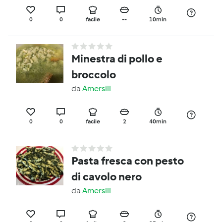
0
0
facile
--
10min
Minestra di pollo e
broccolo
da
Amersill
0
0
facile
2
40min
Pasta fresca con pesto
di cavolo nero
da
Amersill