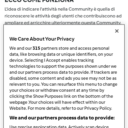
L'idea di indicare l'attività nella Community è quella di
riconoscere le attività degli utenti che contribuiscono ad
ampliare ed arricchire ulteriormente questa Community.
Tutte le Tue attività nella Community saranno
ricompensate con dei punti. Con il raggiungimento di
We Care About Your Privacy
certo punteggio, passerai automaticamente al grado
We and our
315
partners store and access personal
successivo. Il numero all'interno del grembiule accanto al
data, like browsing data or unique identifiers, on your
tuo nome Utente indicherà il tuo grado attuale.
device. Selecting I Accept enables tracking
technologies to support the purposes shown under we
COME PUOI OTTENERE PUNTI PER LA
and our partners process data to provide. If trackers are
disabled, some content and ads you see may not be as
TUA ATTIVITA'
relevant to you. You can resurface this menu to change
your choices or withdraw consent at any time by
Eseguendo una delle azioni elencate di seguito è possibile
clicking the Show Purposes link on the bottom of the
raccogliere punti. Questi punti si sommeranno alla tuo
webpage .Your choices will have effect within our
punteggio attuale nella Community. Controlla la scala di
Website. For more details, refer to our Privacy Policy.
punteggio indicata sul grembiule per vedere quanti punti
We and our partners process data to provide:
ti servono per passare al grado successivo.
Use precise geolocation data. Actively scan device