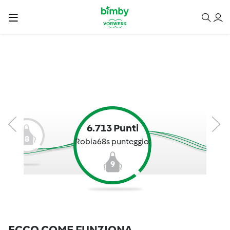
6.713 Punti
8
Robia68s punteggio:
9
ECCO COME FUNZIONA