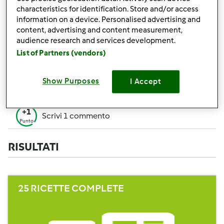
+50
characteristics for identification. Store and/or access
Vincitore di un contest
Punti
information on a device. Personalised advertising and
content, advertising and content measurement,
Creare 1 ricetta (tutti i campi= 10 p. Solo i
+10
audience research and services development.
campi obbligatori=5 p.)
Punti
List of Partners (vendors)
+1
Vota 1 ricetta
Punto
Show Purposes
I Accept
+1
Aggiungi 1 Amico
Punto
+1
Scrivi 1 commento
Punto
RISULTATI
25 RICETTE COMPLETE