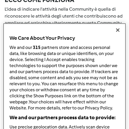
L'idea di indicare l'attività nella Community è quella di
riconoscere le attività degli utenti che contribuiscono ad
ampliare ed arricchire ulteriormente questa Community.
Tutte le Tue attività nella Community saranno
ricompensate con dei punti. Con il raggiungimento di
We Care About Your Privacy
certo punteggio, passerai automaticamente al grado
We and our
315
partners store and access personal
successivo. Il numero all'interno del grembiule accanto al
data, like browsing data or unique identifiers, on your
tuo nome Utente indicherà il tuo grado attuale.
device. Selecting I Accept enables tracking
technologies to support the purposes shown under we
COME PUOI OTTENERE PUNTI PER LA
and our partners process data to provide. If trackers are
disabled, some content and ads you see may not be as
TUA ATTIVITA'
relevant to you. You can resurface this menu to change
your choices or withdraw consent at any time by
Eseguendo una delle azioni elencate di seguito è possibile
clicking the Show Purposes link on the bottom of the
raccogliere punti. Questi punti si sommeranno alla tuo
webpage .Your choices will have effect within our
punteggio attuale nella Community. Controlla la scala di
Website. For more details, refer to our Privacy Policy.
punteggio indicata sul grembiule per vedere quanti punti
We and our partners process data to provide:
ti servono per passare al grado successivo.
Use precise geolocation data. Actively scan device