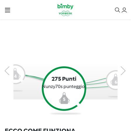
4
275 Punti
6
Nunzy70s punteggio:
5
ECCO COME FUNZIONA