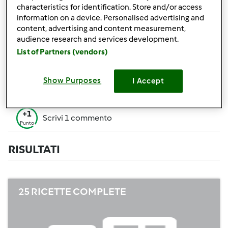
+50
characteristics for identification. Store and/or access
Vincitore di un contest
Punti
information on a device. Personalised advertising and
content, advertising and content measurement,
Creare 1 ricetta (tutti i campi= 10 p. Solo i
+10
audience research and services development.
campi obbligatori=5 p.)
Punti
List of Partners (vendors)
+1
Vota 1 ricetta
Punto
Show Purposes
I Accept
+1
Aggiungi 1 Amico
Punto
+1
Scrivi 1 commento
Punto
RISULTATI
25 RICETTE COMPLETE