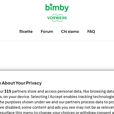
Ricette
Forum
Chi siamo
FAQ
 About Your Privacy
our
315
partners store and access personal data, like browsing dat
rs, on your device. Selecting I Accept enables tracking technologi
1.430 Punti
he purposes shown under we and our partners process data to prov
6
Nicedolces punteggio:
are disabled, some content and ads you see may not be as relevan
5
esurface this menu to change your choices or withdraw consent a