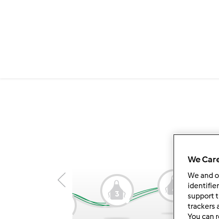
We Care
We and 
identifie
4
3
support t
1
trackers 
2
You can r