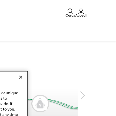
Cerca
Accedi
a or unique
es to
8
ide. If
9
t to you.
t any time