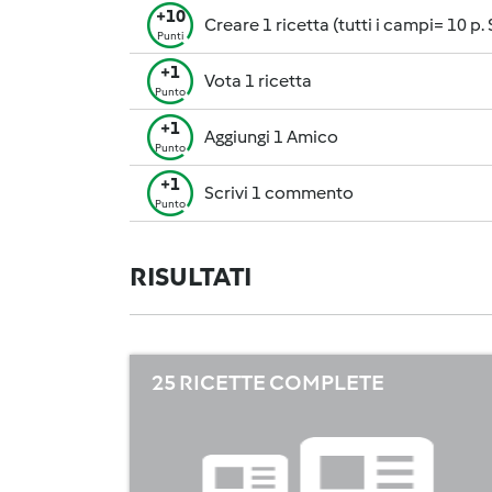
+10
Creare 1 ricetta (tutti i campi= 10 p.
Punti
+1
Vota 1 ricetta
Punto
+1
Aggiungi 1 Amico
Punto
+1
Scrivi 1 commento
Punto
RISULTATI
25 RICETTE COMPLETE