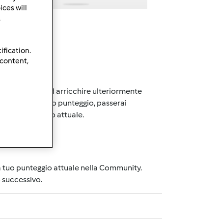
ces will
.
ification.
 content,
no ad ampliare ed arricchire ulteriormente
gimento di certo punteggio, passerai
rà il tuo grado attuale.
la tuo punteggio attuale nella Community.
o successivo.