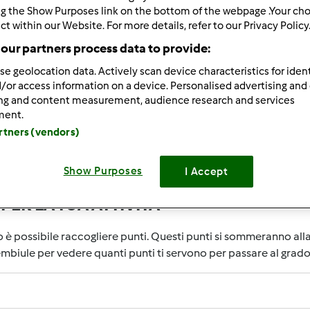
ng the Show Purposes link on the bottom of the webpage .Your choi
7
ct within our Website. For more details, refer to our Privacy Policy
our partners process data to provide:
se geolocation data. Actively scan device characteristics for ident
/or access information on a device. Personalised advertising and
ing and content measurement, audience research and services
ment.
 quella di riconoscere le attività degli utenti che contribuisco
artners (vendors)
 Community saranno ricompensate con dei punti. Con il raggiun
o all'interno del grembiule accanto al tuo nome Utente indiche
Show Purposes
I Accept
ER LA TUA ATTIVITA'
o è possibile raccogliere punti. Questi punti si sommeranno al
rembiule per vedere quanti punti ti servono per passare al grad