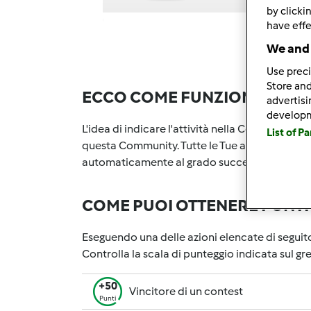
by clicki
have effe
We and 
Use preci
Store and
ECCO COME FUNZIONA
advertis
develop
L'idea di indicare l'attività nella Community è
List of P
questa Community. Tutte le Tue attività nella
automaticamente al grado successivo. Il numer
COME PUOI OTTENERE PUNTI P
Eseguendo una delle azioni elencate di seguit
Controlla la scala di punteggio indicata sul g
+50
Vincitore di un contest
Punti