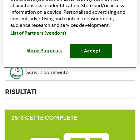
+50
characteristics for identification. Store and/or access
Vincitore di un contest
Punti
information on a device. Personalised advertising and
content, advertising and content measurement,
Creare 1 ricetta (tutti i campi= 10 p. Solo i
+10
audience research and services development.
campi obbligatori=5 p.)
Punti
List of Partners (vendors)
+1
Vota 1 ricetta
Punto
Show Purposes
I Accept
+1
Aggiungi 1 Amico
Punto
+1
Scrivi 1 commento
Punto
RISULTATI
25 RICETTE COMPLETE