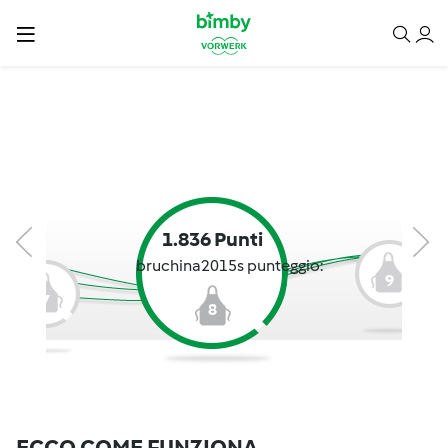
1.836 Punti
bruchina2015s punteggio:
9
7
8
ECCO COME FUNZIONA