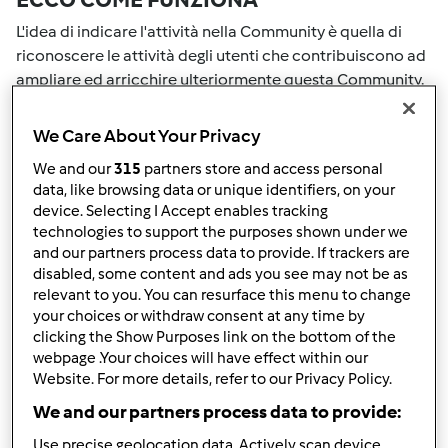
L'idea di indicare l'attività nella Community è quella di
riconoscere le attività degli utenti che contribuiscono ad
ampliare ed arricchire ulteriormente questa Community.
Tutte le Tue attività nella Community saranno
ricompensate con dei punti. Con il raggiungimento di
We Care About Your Privacy
certo punteggio, passerai automaticamente al grado
We and our
315
partners store and access personal
successivo. Il numero all'interno del grembiule accanto al
data, like browsing data or unique identifiers, on your
tuo nome Utente indicherà il tuo grado attuale.
device. Selecting I Accept enables tracking
technologies to support the purposes shown under we
COME PUOI OTTENERE PUNTI PER LA
and our partners process data to provide. If trackers are
disabled, some content and ads you see may not be as
TUA ATTIVITA'
relevant to you. You can resurface this menu to change
your choices or withdraw consent at any time by
Eseguendo una delle azioni elencate di seguito è possibile
clicking the Show Purposes link on the bottom of the
raccogliere punti. Questi punti si sommeranno alla tuo
webpage .Your choices will have effect within our
punteggio attuale nella Community. Controlla la scala di
Website. For more details, refer to our Privacy Policy.
punteggio indicata sul grembiule per vedere quanti punti
We and our partners process data to provide:
ti servono per passare al grado successivo.
Use precise geolocation data. Actively scan device