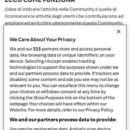
L'idea di indicare l'attività nella Community è quella di
riconoscere le attività degli utenti che contribuiscono ad
ampliare ed arricchire ulteriormente questa Community.
Tutte le Tue attività nella Community saranno
ricompensate con dei punti. Con il raggiungimento di
We Care About Your Privacy
certo punteggio, passerai automaticamente al grado
We and our
315
partners store and access personal
successivo. Il numero all'interno del grembiule accanto al
data, like browsing data or unique identifiers, on your
tuo nome Utente indicherà il tuo grado attuale.
device. Selecting I Accept enables tracking
technologies to support the purposes shown under we
COME PUOI OTTENERE PUNTI PER LA
and our partners process data to provide. If trackers are
disabled, some content and ads you see may not be as
TUA ATTIVITA'
relevant to you. You can resurface this menu to change
your choices or withdraw consent at any time by
Eseguendo una delle azioni elencate di seguito è possibile
clicking the Show Purposes link on the bottom of the
raccogliere punti. Questi punti si sommeranno alla tuo
webpage .Your choices will have effect within our
punteggio attuale nella Community. Controlla la scala di
Website. For more details, refer to our Privacy Policy.
punteggio indicata sul grembiule per vedere quanti punti
We and our partners process data to provide:
ti servono per passare al grado successivo.
Use precise geolocation data. Actively scan device