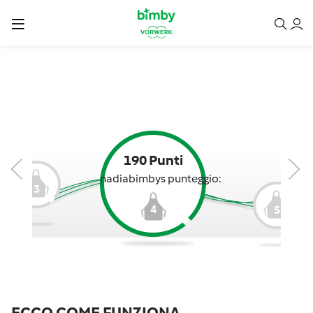
190 Punti
nadiabimbys punteggio:
3
4
5
ECCO COME FUNZIONA