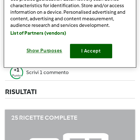
+50
characteristics for identification. Store and/or access
Vincitore di un contest
Punti
information on a device. Personalised advertising and
content, advertising and content measurement,
Creare 1 ricetta (tutti i campi= 10 p. Solo i
+10
audience research and services development.
campi obbligatori=5 p.)
Punti
List of Partners (vendors)
+1
Vota 1 ricetta
Punto
Show Purposes
I Accept
+1
Aggiungi 1 Amico
Punto
+1
Scrivi 1 commento
Punto
RISULTATI
25 RICETTE COMPLETE