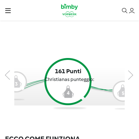
161 Punti
Christianas punteggio:
3
4
5
ECCO COME FUNZIONA