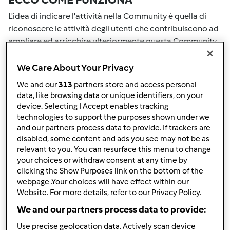
L'idea di indicare l'attività nella Community è quella di
riconoscere le attività degli utenti che contribuiscono ad
ampliare ed arricchire ulteriormente questa Community.
Tutte le Tue attività nella Community saranno
ricompensate con dei punti. Con il raggiungimento di
We Care About Your Privacy
certo punteggio, passerai automaticamente al grado
We and our
313
partners store and access personal
successivo. Il numero all'interno del grembiule accanto al
data, like browsing data or unique identifiers, on your
tuo nome Utente indicherà il tuo grado attuale.
device. Selecting I Accept enables tracking
technologies to support the purposes shown under we
COME PUOI OTTENERE PUNTI PER LA
and our partners process data to provide. If trackers are
disabled, some content and ads you see may not be as
TUA ATTIVITA'
relevant to you. You can resurface this menu to change
your choices or withdraw consent at any time by
Eseguendo una delle azioni elencate di seguito è possibile
clicking the Show Purposes link on the bottom of the
raccogliere punti. Questi punti si sommeranno alla tuo
webpage .Your choices will have effect within our
punteggio attuale nella Community. Controlla la scala di
Website. For more details, refer to our Privacy Policy.
punteggio indicata sul grembiule per vedere quanti punti
We and our partners process data to provide:
ti servono per passare al grado successivo.
Use precise geolocation data. Actively scan device