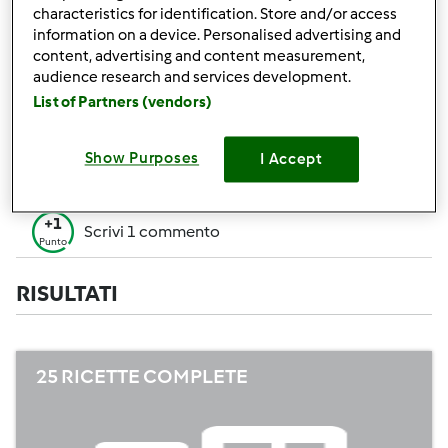
+50
characteristics for identification. Store and/or access
Vincitore di un contest
Punti
information on a device. Personalised advertising and
content, advertising and content measurement,
Creare 1 ricetta (tutti i campi= 10 p. Solo i
+10
audience research and services development.
campi obbligatori=5 p.)
Punti
List of Partners (vendors)
+1
Vota 1 ricetta
Punto
Show Purposes
I Accept
+1
Aggiungi 1 Amico
Punto
+1
Scrivi 1 commento
Punto
RISULTATI
25 RICETTE COMPLETE