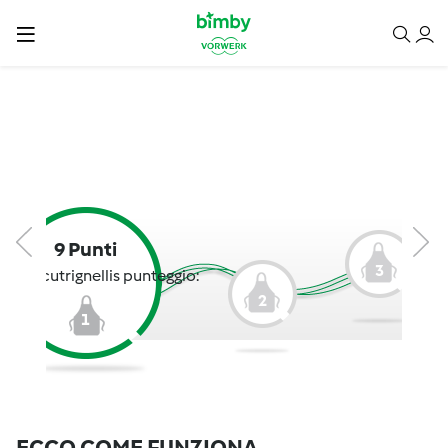
9 Punti
3
lucacutrignellis punteggio:
2
1
ECCO COME FUNZIONA