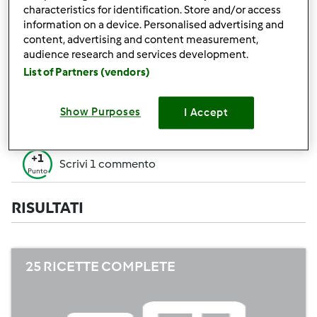
+50
characteristics for identification. Store and/or access
Vincitore di un contest
Punti
information on a device. Personalised advertising and
content, advertising and content measurement,
Creare 1 ricetta (tutti i campi= 10 p. Solo i
+10
audience research and services development.
campi obbligatori=5 p.)
Punti
List of Partners (vendors)
+1
Vota 1 ricetta
Punto
Show Purposes
I Accept
+1
Aggiungi 1 Amico
Punto
+1
Scrivi 1 commento
Punto
RISULTATI
25 RICETTE COMPLETE