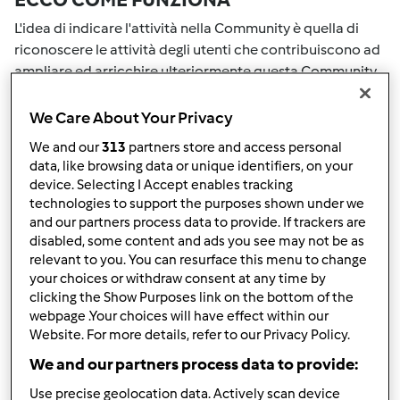
L'idea di indicare l'attività nella Community è quella di
riconoscere le attività degli utenti che contribuiscono ad
ampliare ed arricchire ulteriormente questa Community.
Tutte le Tue attività nella Community saranno
ricompensate con dei punti. Con il raggiungimento di
We Care About Your Privacy
certo punteggio, passerai automaticamente al grado
We and our
313
partners store and access personal
successivo. Il numero all'interno del grembiule accanto al
data, like browsing data or unique identifiers, on your
tuo nome Utente indicherà il tuo grado attuale.
device. Selecting I Accept enables tracking
technologies to support the purposes shown under we
COME PUOI OTTENERE PUNTI PER LA
and our partners process data to provide. If trackers are
disabled, some content and ads you see may not be as
TUA ATTIVITA'
relevant to you. You can resurface this menu to change
your choices or withdraw consent at any time by
Eseguendo una delle azioni elencate di seguito è possibile
clicking the Show Purposes link on the bottom of the
raccogliere punti. Questi punti si sommeranno alla tuo
webpage .Your choices will have effect within our
punteggio attuale nella Community. Controlla la scala di
Website. For more details, refer to our Privacy Policy.
punteggio indicata sul grembiule per vedere quanti punti
We and our partners process data to provide:
ti servono per passare al grado successivo.
Use precise geolocation data. Actively scan device